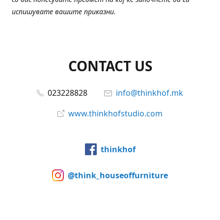
испишувате вашите приказни.
CONTACT US
023228828
info@thinkhof.mk
www.thinkhofstudio.com
thinkhof
@think_houseoffurniture