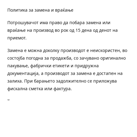
Политика за замена и враќање
Потрошувачот има право да побара замена или
враќање на производ во рок од 15 дена од денот на
приемот.
Замена е можна доколку производот е неискористен, во
состојба погодна за продажба, со зачувано оригинално
пакување, фабрички етикети и придружна
документација, а производот за замена е достапен на
залиха. При барањето задолжително се приложува
фискална сметка или фактура.
Трошоците за преземање и повторна испорака се на
товар на потрошувачот, освен доколку е испорачан
погрешен или неисправен производ.
Оштетен или погрешен производ