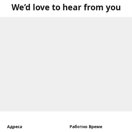
We’d love to hear from you
Aдреса
Работно Време