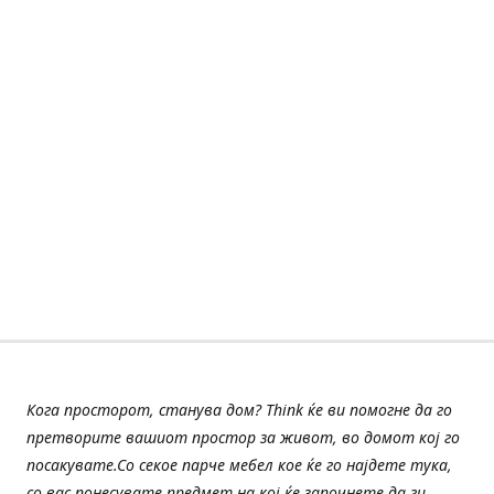
Кога просторот, станува дом? Think ќе ви помогне да го
претворите вашиот простор за живот, во домот кој го
посакувате.Со секое парче мебел кое ќе го најдете тука,
со вас понесувате предмет на кој ќе започнете да ги