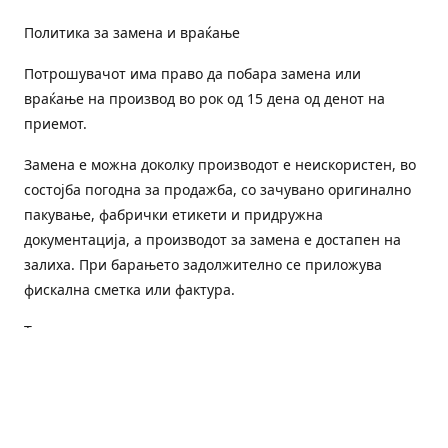
Политика за замена и враќање
Потрошувачот има право да побара замена или
враќање на производ во рок од 15 дена од денот на
приемот.
Замена е можна доколку производот е неискористен, во
состојба погодна за продажба, со зачувано оригинално
пакување, фабрички етикети и придружна
документација, а производот за замена е достапен на
залиха. При барањето задолжително се приложува
фискална сметка или фактура.
Трошоците за преземање и повторна испорака се на
товар на потрошувачот, освен доколку е испорачан
погрешен или неисправен производ.
Оштетен или погрешен производ