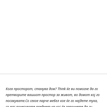
Кога просторот, станува дом? Think ќе ви помогне да го
претворите вашиот простор за живот, во домот кој го
посакувате.Со секое парче мебел кое ќе го најдете тука,
со вас понесувате предмет на кој ќе започнете да ги