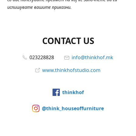
испишувате вашите приказни.
CONTACT US
023228828
info@thinkhof.mk
www.thinkhofstudio.com
thinkhof
@think_houseoffurniture