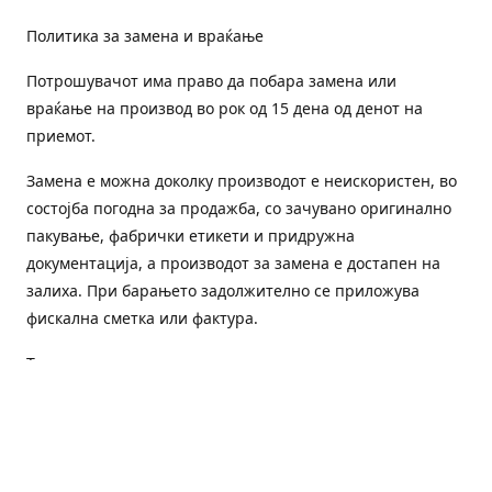
Политика за замена и враќање
Потрошувачот има право да побара замена или
враќање на производ во рок од 15 дена од денот на
приемот.
Замена е можна доколку производот е неискористен, во
состојба погодна за продажба, со зачувано оригинално
пакување, фабрички етикети и придружна
документација, а производот за замена е достапен на
залиха. При барањето задолжително се приложува
фискална сметка или фактура.
Трошоците за преземање и повторна испорака се на
товар на потрошувачот, освен доколку е испорачан
погрешен или неисправен производ.
Оштетен или погрешен производ