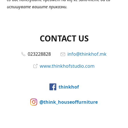
испишувате вашите приказни.
CONTACT US
023228828
info@thinkhof.mk
www.thinkhofstudio.com
thinkhof
@think_houseoffurniture