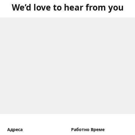
We’d love to hear from you
Aдреса
Работно Време