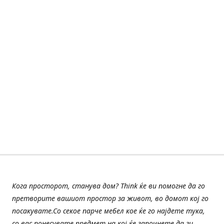
Кога просторот, станува дом? Think ќе ви помогне да го
претворите вашиот простор за живот, во домот кој го
посакувате.Со секое парче мебел кое ќе го најдете тука,
со вас понесувате предмет на кој ќе започнете да ги