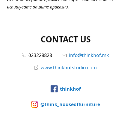
испишувате вашите приказни.
CONTACT US
023228828
info@thinkhof.mk
www.thinkhofstudio.com
thinkhof
@think_houseoffurniture