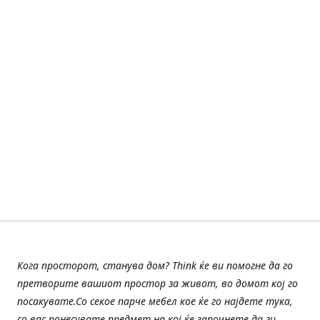
Кога просторот, станува дом? Think ќе ви помогне да го
претворите вашиот простор за живот, во домот кој го
посакувате.Со секое парче мебел кое ќе го најдете тука,
со вас понесувате предмет на кој ќе започнете да ги