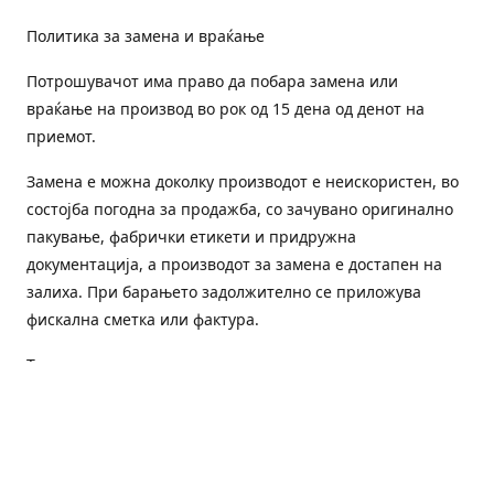
Политика за замена и враќање
Потрошувачот има право да побара замена или
враќање на производ во рок од 15 дена од денот на
приемот.
Замена е можна доколку производот е неискористен, во
состојба погодна за продажба, со зачувано оригинално
пакување, фабрички етикети и придружна
документација, а производот за замена е достапен на
залиха. При барањето задолжително се приложува
фискална сметка или фактура.
Трошоците за преземање и повторна испорака се на
товар на потрошувачот, освен доколку е испорачан
погрешен или неисправен производ.
Оштетен или погрешен производ