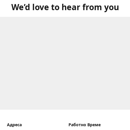
We’d love to hear from you
Aдреса
Работно Време