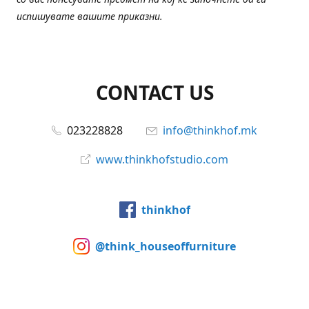
испишувате вашите приказни.
CONTACT US
023228828
info@thinkhof.mk
www.thinkhofstudio.com
thinkhof
@think_houseoffurniture