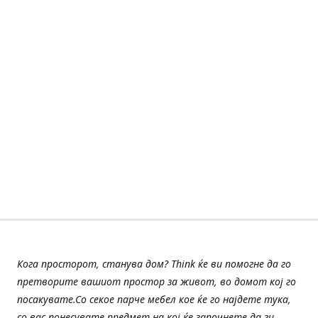
Кога просторот, станува дом? Think ќе ви помогне да го
претворите вашиот простор за живот, во домот кој го
посакувате.Со секое парче мебел кое ќе го најдете тука,
со вас понесувате предмет на кој ќе започнете да ги