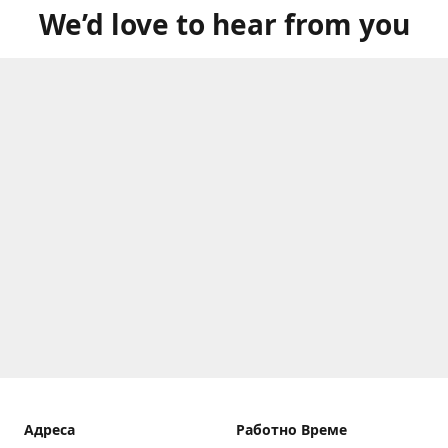
We’d love to hear from you
Aдреса
Работно Време