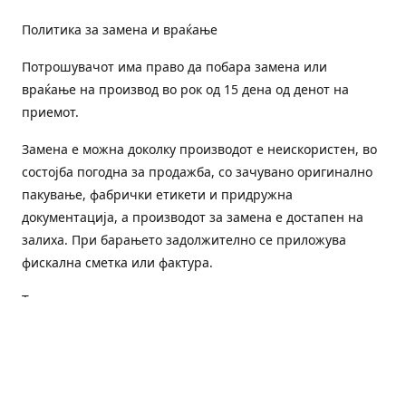
Политика за замена и враќање
Потрошувачот има право да побара замена или
враќање на производ во рок од 15 дена од денот на
приемот.
Замена е можна доколку производот е неискористен, во
состојба погодна за продажба, со зачувано оригинално
пакување, фабрички етикети и придружна
документација, а производот за замена е достапен на
залиха. При барањето задолжително се приложува
фискална сметка или фактура.
Трошоците за преземање и повторна испорака се на
товар на потрошувачот, освен доколку е испорачан
погрешен или неисправен производ.
Оштетен или погрешен производ