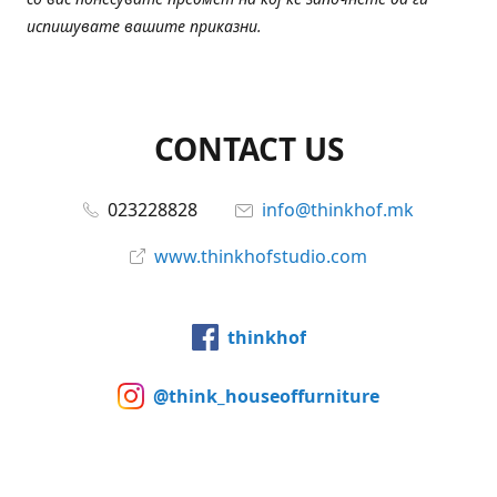
испишувате вашите приказни.
CONTACT US
023228828
info@thinkhof.mk
www.thinkhofstudio.com
thinkhof
@think_houseoffurniture