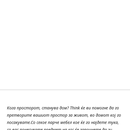
Кога просторот, станува дом? Think ќе ви помогне да го
претворите вашиот простор за живот, во домот кој го
посакувате.Со секое парче мебел кое ќе го најдете тука,
со вас понесувате предмет на кој ќе започнете да ги