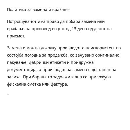
Политика за замена и враќање
Потрошувачот има право да побара замена или
враќање на производ во рок од 15 дена од денот на
приемот.
Замена е можна доколку производот е неискористен, во
состојба погодна за продажба, со зачувано оригинално
пакување, фабрички етикети и придружна
документација, а производот за замена е достапен на
залиха. При барањето задолжително се приложува
фискална сметка или фактура.
Трошоците за преземање и повторна испорака се на
товар на потрошувачот, освен доколку е испорачан
погрешен или неисправен производ.
Оштетен или погрешен производ