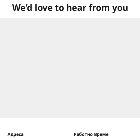
We’d love to hear from you
Aдреса
Работно Време