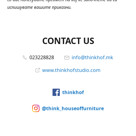
испишувате вашите приказни.
CONTACT US
023228828
info@thinkhof.mk
www.thinkhofstudio.com
thinkhof
@think_houseoffurniture