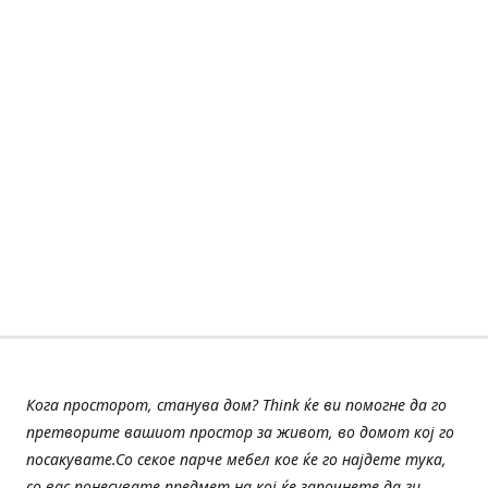
Кога просторот, станува дом? Think ќе ви помогне да го
претворите вашиот простор за живот, во домот кој го
посакувате.Со секое парче мебел кое ќе го најдете тука,
со вас понесувате предмет на кој ќе започнете да ги