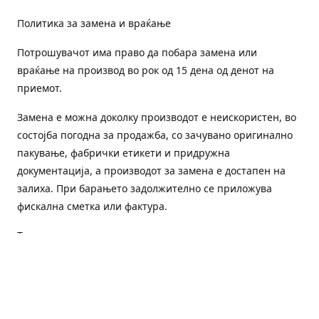
Политика за замена и враќање
Потрошувачот има право да побара замена или
враќање на производ во рок од 15 дена од денот на
приемот.
Замена е можна доколку производот е неискористен, во
состојба погодна за продажба, со зачувано оригинално
пакување, фабрички етикети и придружна
документација, а производот за замена е достапен на
залиха. При барањето задолжително се приложува
фискална сметка или фактура.
Трошоците за преземање и повторна испорака се на
товар на потрошувачот, освен доколку е испорачан
погрешен или неисправен производ.
Оштетен или погрешен производ