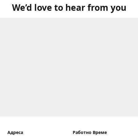
We’d love to hear from you
Aдреса
Работно Време