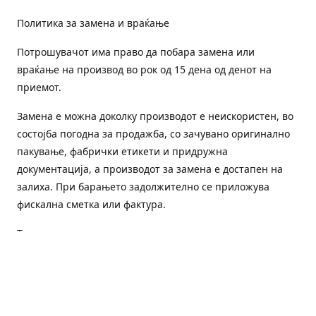
Политика за замена и враќање
Потрошувачот има право да побара замена или
враќање на производ во рок од 15 дена од денот на
приемот.
Замена е можна доколку производот е неискористен, во
состојба погодна за продажба, со зачувано оригинално
пакување, фабрички етикети и придружна
документација, а производот за замена е достапен на
залиха. При барањето задолжително се приложува
фискална сметка или фактура.
Трошоците за преземање и повторна испорака се на
товар на потрошувачот, освен доколку е испорачан
погрешен или неисправен производ.
Оштетен или погрешен производ