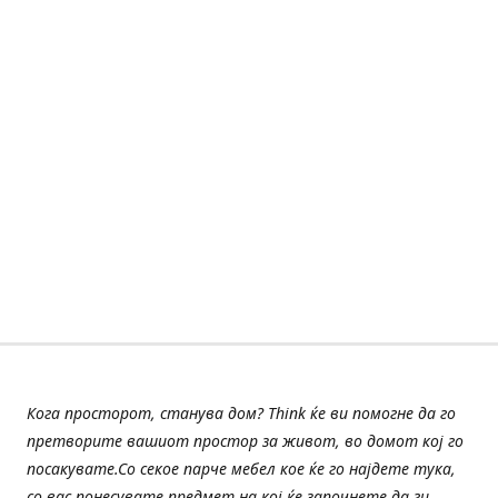
Кога просторот, станува дом? Think ќе ви помогне да го
претворите вашиот простор за живот, во домот кој го
посакувате.Со секое парче мебел кое ќе го најдете тука,
со вас понесувате предмет на кој ќе започнете да ги