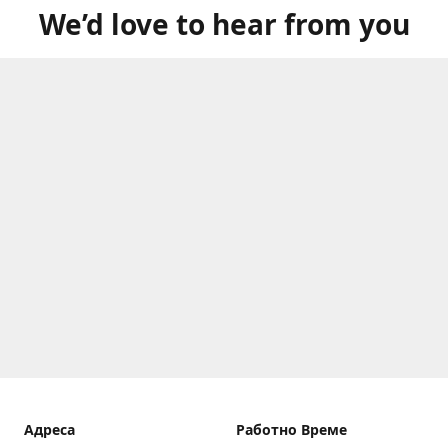
We’d love to hear from you
Aдреса
Работно Време