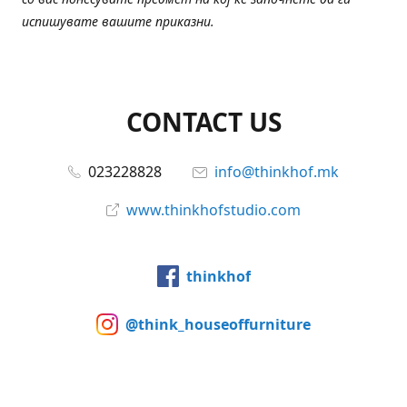
испишувате вашите приказни.
CONTACT US
023228828
info@thinkhof.mk
www.thinkhofstudio.com
thinkhof
@think_houseoffurniture