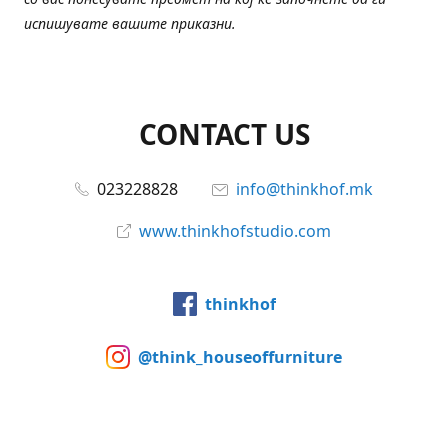
испишувате вашите приказни.
CONTACT US
023228828
info@thinkhof.mk
www.thinkhofstudio.com
thinkhof
@think_houseoffurniture