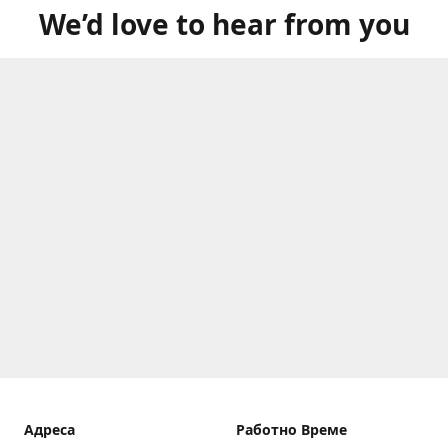
We’d love to hear from you
Aдреса
Работно Време