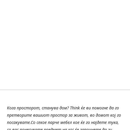
Кога просторот, станува дом? Think ќе ви помогне да го
претворите вашиот простор за живот, во домот кој го
посакувате.Со секое парче мебел кое ќе го најдете тука,
со вас понесувате предмет на кој ќе започнете да ги