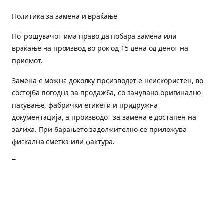
Политика за замена и враќање
Потрошувачот има право да побара замена или
враќање на производ во рок од 15 дена од денот на
приемот.
Замена е можна доколку производот е неискористен, во
состојба погодна за продажба, со зачувано оригинално
пакување, фабрички етикети и придружна
документација, а производот за замена е достапен на
залиха. При барањето задолжително се приложува
фискална сметка или фактура.
Трошоците за преземање и повторна испорака се на
товар на потрошувачот, освен доколку е испорачан
погрешен или неисправен производ.
Оштетен или погрешен производ