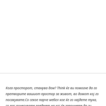
Кога просторот, станува дом? Think ќе ви помогне да го
претворите вашиот простор за живот, во домот кој го
посакувате.Со секое парче мебел кое ќе го најдете тука,
со вас понесувате предмет на кој ќе започнете да ги