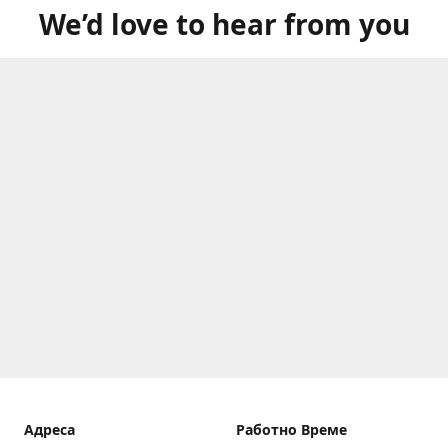
We’d love to hear from you
Aдреса
Работно Време