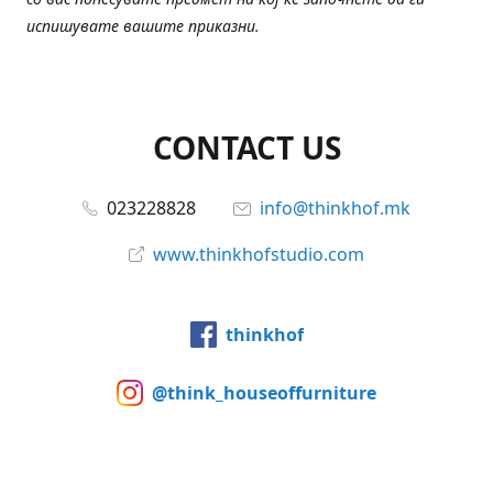
испишувате вашите приказни.
CONTACT US
023228828
info@thinkhof.mk
www.thinkhofstudio.com
thinkhof
@think_houseoffurniture