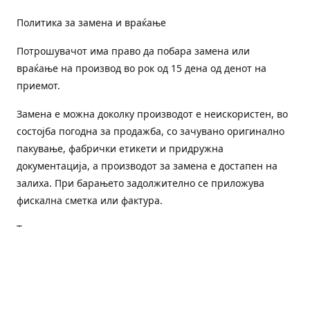
Политика за замена и враќање
Потрошувачот има право да побара замена или
враќање на производ во рок од 15 дена од денот на
приемот.
Замена е можна доколку производот е неискористен, во
состојба погодна за продажба, со зачувано оригинално
пакување, фабрички етикети и придружна
документација, а производот за замена е достапен на
залиха. При барањето задолжително се приложува
фискална сметка или фактура.
Трошоците за преземање и повторна испорака се на
товар на потрошувачот, освен доколку е испорачан
погрешен или неисправен производ.
Оштетен или погрешен производ