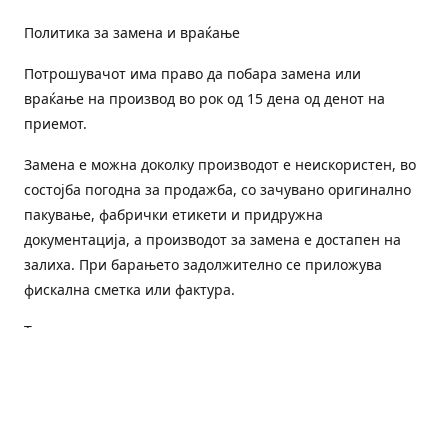
Политика за замена и враќање
Потрошувачот има право да побара замена или
враќање на производ во рок од 15 дена од денот на
приемот.
Замена е можна доколку производот е неискористен, во
состојба погодна за продажба, со зачувано оригинално
пакување, фабрички етикети и придружна
документација, а производот за замена е достапен на
залиха. При барањето задолжително се приложува
фискална сметка или фактура.
Трошоците за преземање и повторна испорака се на
товар на потрошувачот, освен доколку е испорачан
погрешен или неисправен производ.
Оштетен или погрешен производ