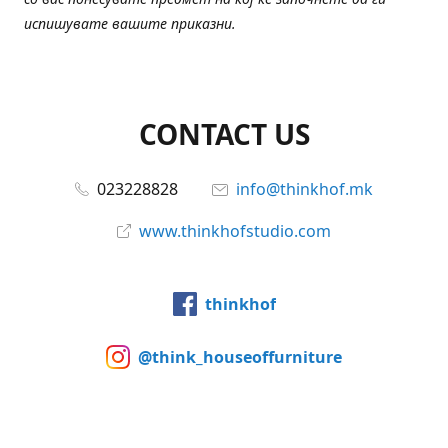
испишувате вашите приказни.
CONTACT US
023228828
info@thinkhof.mk
www.thinkhofstudio.com
thinkhof
@think_houseoffurniture