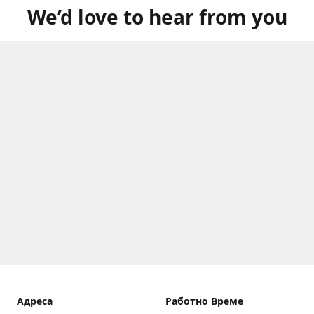
We’d love to hear from you
Aдреса
Работно Време