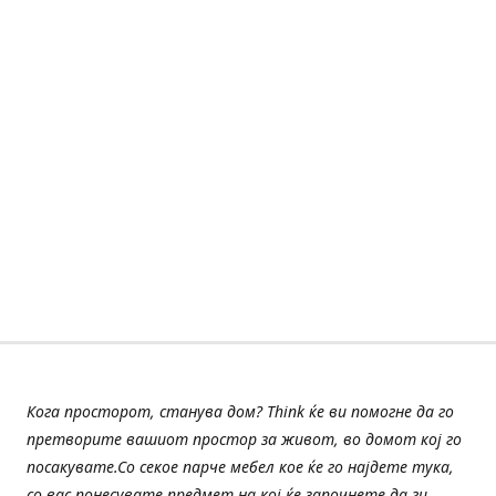
Кога просторот, станува дом? Think ќе ви помогне да го
претворите вашиот простор за живот, во домот кој го
посакувате.Со секое парче мебел кое ќе го најдете тука,
со вас понесувате предмет на кој ќе започнете да ги