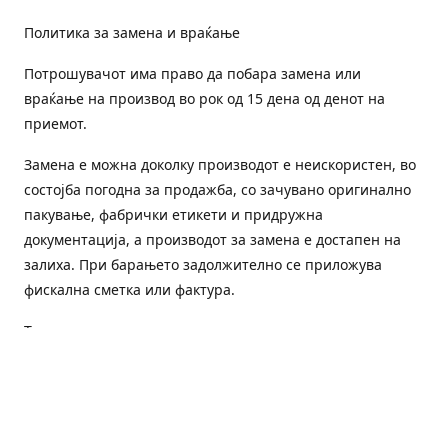
Политика за замена и враќање
Потрошувачот има право да побара замена или
враќање на производ во рок од 15 дена од денот на
приемот.
Замена е можна доколку производот е неискористен, во
состојба погодна за продажба, со зачувано оригинално
пакување, фабрички етикети и придружна
документација, а производот за замена е достапен на
залиха. При барањето задолжително се приложува
фискална сметка или фактура.
Трошоците за преземање и повторна испорака се на
товар на потрошувачот, освен доколку е испорачан
погрешен или неисправен производ.
Оштетен или погрешен производ