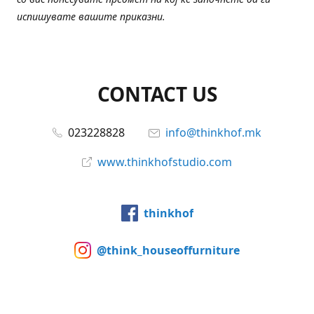
испишувате вашите приказни.
CONTACT US
023228828
info@thinkhof.mk
www.thinkhofstudio.com
thinkhof
@think_houseoffurniture