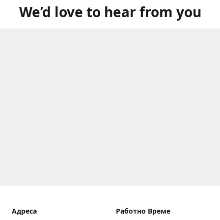
We’d love to hear from you
Aдреса
Работно Време