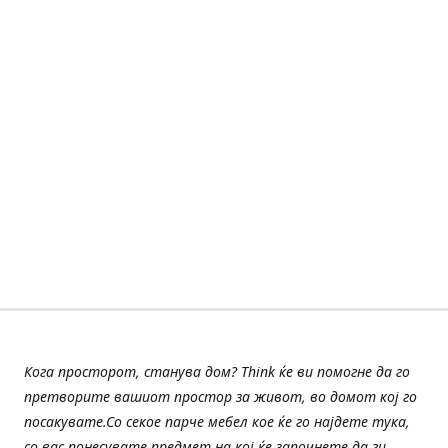
Кога просторот, станува дом? Think ќе ви помогне да го
претворите вашиот простор за живот, во домот кој го
посакувате.Со секое парче мебел кое ќе го најдете тука,
со вас понесувате предмет на кој ќе започнете да ги