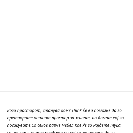
Кога просторот, станува дом? Think ќе ви помогне да го
претворите вашиот простор за живот, во домот кој го
посакувате.Со секое парче мебел кое ќе го најдете тука,
со вас понесувате предмет на кој ќе започнете да ги