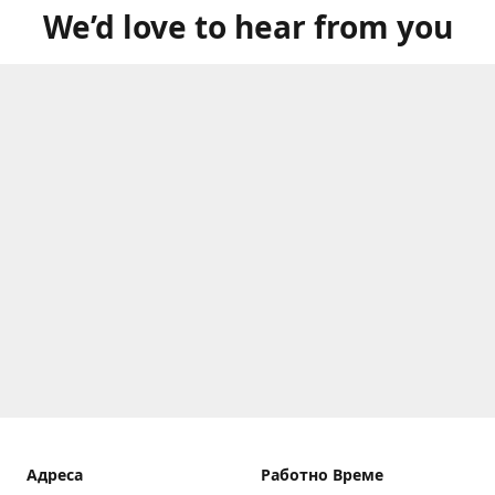
We’d love to hear from you
Aдреса
Работно Време