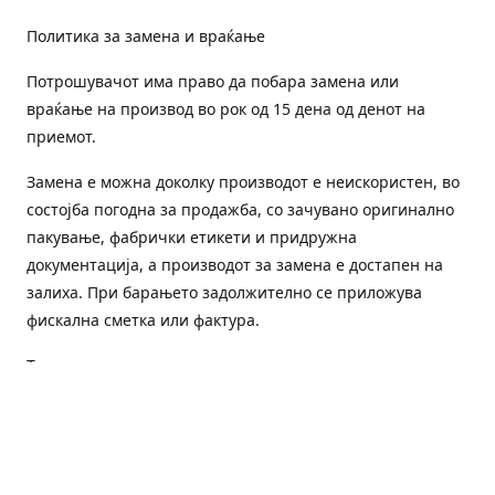
Политика за замена и враќање
Потрошувачот има право да побара замена или
враќање на производ во рок од 15 дена од денот на
приемот.
Замена е можна доколку производот е неискористен, во
состојба погодна за продажба, со зачувано оригинално
пакување, фабрички етикети и придружна
документација, а производот за замена е достапен на
залиха. При барањето задолжително се приложува
фискална сметка или фактура.
Трошоците за преземање и повторна испорака се на
товар на потрошувачот, освен доколку е испорачан
погрешен или неисправен производ.
Оштетен или погрешен производ