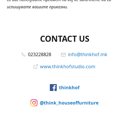
испишувате вашите приказни.
CONTACT US
023228828
info@thinkhof.mk
www.thinkhofstudio.com
thinkhof
@think_houseoffurniture