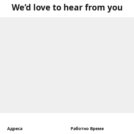
We’d love to hear from you
Aдреса
Работно Време