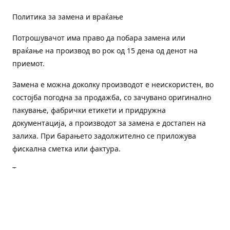
Политика за замена и враќање
Потрошувачот има право да побара замена или
враќање на производ во рок од 15 дена од денот на
приемот.
Замена е можна доколку производот е неискористен, во
состојба погодна за продажба, со зачувано оригинално
пакување, фабрички етикети и придружна
документација, а производот за замена е достапен на
залиха. При барањето задолжително се приложува
фискална сметка или фактура.
Трошоците за преземање и повторна испорака се на
товар на потрошувачот, освен доколку е испорачан
погрешен или неисправен производ.
Оштетен или погрешен производ