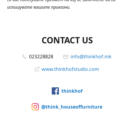
испишувате вашите приказни.
CONTACT US
023228828
info@thinkhof.mk
www.thinkhofstudio.com
thinkhof
@think_houseoffurniture