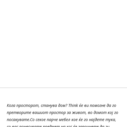
Кога просторот, станува дом? Think ќе ви помогне да го
претворите вашиот простор за живот, во домот кој го
посакувате.Со секое парче мебел кое ќе го најдете тука,
со вас понесувате предмет на кој ќе започнете да ги