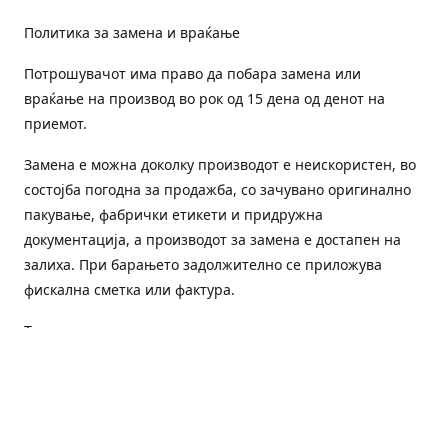
Политика за замена и враќање
Потрошувачот има право да побара замена или
враќање на производ во рок од 15 дена од денот на
приемот.
Замена е можна доколку производот е неискористен, во
состојба погодна за продажба, со зачувано оригинално
пакување, фабрички етикети и придружна
документација, а производот за замена е достапен на
залиха. При барањето задолжително се приложува
фискална сметка или фактура.
Трошоците за преземање и повторна испорака се на
товар на потрошувачот, освен доколку е испорачан
погрешен или неисправен производ.
Оштетен или погрешен производ