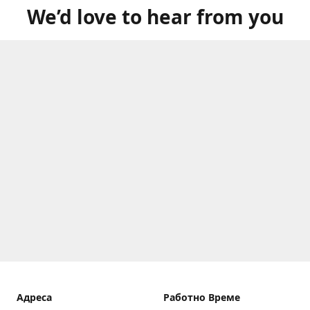
We’d love to hear from you
Aдреса
Работно Време