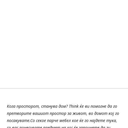
Кога просторот, станува дом? Think ќе ви помогне да го
претворите вашиот простор за живот, во домот кој го
посакувате.Со секое парче мебел кое ќе го најдете тука,
со вас понесувате предмет на кој ќе започнете да ги