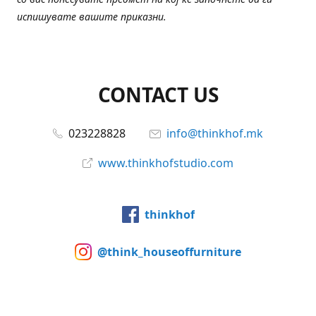
испишувате вашите приказни.
CONTACT US
023228828
info@thinkhof.mk
www.thinkhofstudio.com
thinkhof
@think_houseoffurniture