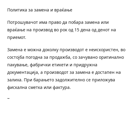
Политика за замена и враќање
Потрошувачот има право да побара замена или
враќање на производ во рок од 15 дена од денот на
приемот.
Замена е можна доколку производот е неискористен, во
состојба погодна за продажба, со зачувано оригинално
пакување, фабрички етикети и придружна
документација, а производот за замена е достапен на
залиха. При барањето задолжително се приложува
фискална сметка или фактура.
Трошоците за преземање и повторна испорака се на
товар на потрошувачот, освен доколку е испорачан
погрешен или неисправен производ.
Оштетен или погрешен производ