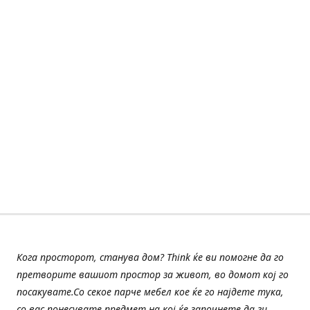
Кога просторот, станува дом? Think ќе ви помогне да го
претворите вашиот простор за живот, во домот кој го
посакувате.Со секое парче мебел кое ќе го најдете тука,
со вас понесувате предмет на кој ќе започнете да ги