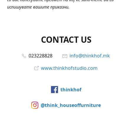
испишувате вашите приказни.
CONTACT US
023228828
info@thinkhof.mk
www.thinkhofstudio.com
thinkhof
@think_houseoffurniture