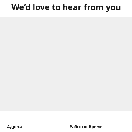
We’d love to hear from you
Aдреса
Работно Време