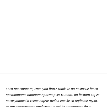
Кога просторот, станува дом? Think ќе ви помогне да го
претворите вашиот простор за живот, во домот кој го
посакувате.Со секое парче мебел кое ќе го најдете тука,
со вас понесувате предмет на кој ќе започнете да ги