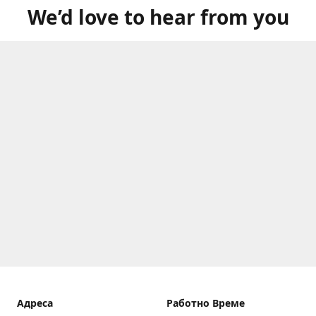
We’d love to hear from you
Aдреса
Работно Време