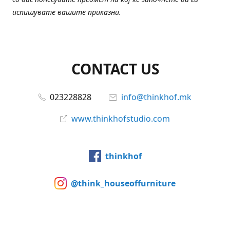
испишувате вашите приказни.
CONTACT US
023228828
info@thinkhof.mk
www.thinkhofstudio.com
thinkhof
@think_houseoffurniture