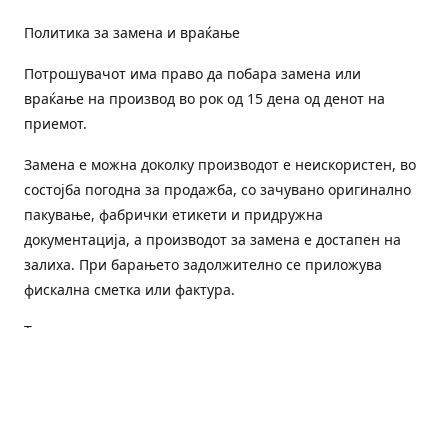
Политика за замена и враќање
Потрошувачот има право да побара замена или
враќање на производ во рок од 15 дена од денот на
приемот.
Замена е можна доколку производот е неискористен, во
состојба погодна за продажба, со зачувано оригинално
пакување, фабрички етикети и придружна
документација, а производот за замена е достапен на
залиха. При барањето задолжително се приложува
фискална сметка или фактура.
Трошоците за преземање и повторна испорака се на
товар на потрошувачот, освен доколку е испорачан
погрешен или неисправен производ.
Оштетен или погрешен производ