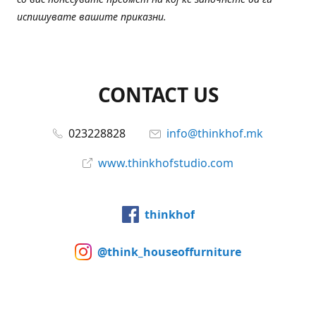
испишувате вашите приказни.
CONTACT US
023228828
info@thinkhof.mk
www.thinkhofstudio.com
thinkhof
@think_houseoffurniture