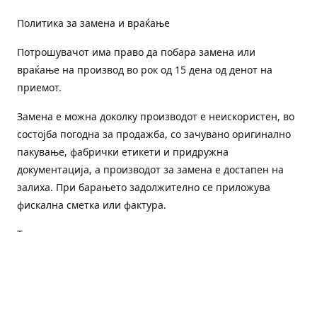
Политика за замена и враќање
Потрошувачот има право да побара замена или
враќање на производ во рок од 15 дена од денот на
приемот.
Замена е можна доколку производот е неискористен, во
состојба погодна за продажба, со зачувано оригинално
пакување, фабрички етикети и придружна
документација, а производот за замена е достапен на
залиха. При барањето задолжително се приложува
фискална сметка или фактура.
Трошоците за преземање и повторна испорака се на
товар на потрошувачот, освен доколку е испорачан
погрешен или неисправен производ.
Оштетен или погрешен производ