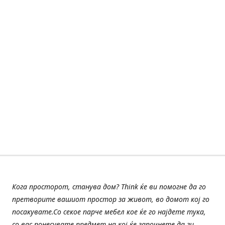
Кога просторот, станува дом? Think ќе ви помогне да го
претворите вашиот простор за живот, во домот кој го
посакувате.Со секое парче мебел кое ќе го најдете тука,
со вас понесувате предмет на кој ќе започнете да ги