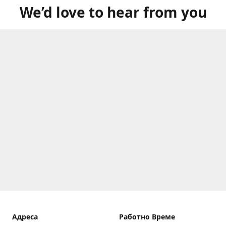
We’d love to hear from you
Aдреса
Работно Време