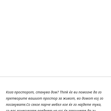
Кога просторот, станува дом? Think ќе ви помогне да го
претворите вашиот простор за живот, во домот кој го
посакувате.Со секое парче мебел кое ќе го најдете тука,
со вас понесувате предмет на кој ќе започнете да ги