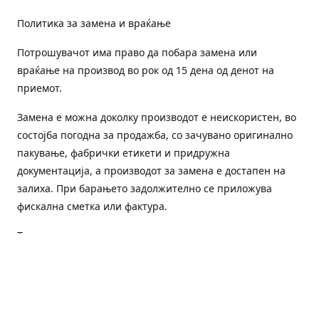
Политика за замена и враќање
Потрошувачот има право да побара замена или
враќање на производ во рок од 15 дена од денот на
приемот.
Замена е можна доколку производот е неискористен, во
состојба погодна за продажба, со зачувано оригинално
пакување, фабрички етикети и придружна
документација, а производот за замена е достапен на
залиха. При барањето задолжително се приложува
фискална сметка или фактура.
Трошоците за преземање и повторна испорака се на
товар на потрошувачот, освен доколку е испорачан
погрешен или неисправен производ.
Оштетен или погрешен производ