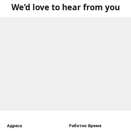
We’d love to hear from you
Aдреса
Работно Време