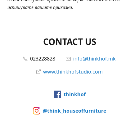
испишувате вашите приказни.
CONTACT US
023228828
info@thinkhof.mk
www.thinkhofstudio.com
thinkhof
@think_houseoffurniture