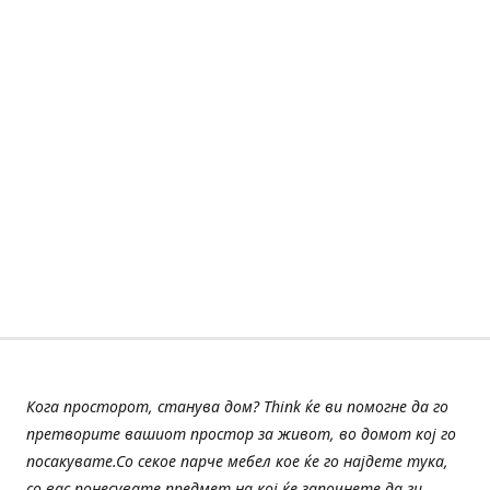
Кога просторот, станува дом? Think ќе ви помогне да го
претворите вашиот простор за живот, во домот кој го
посакувате.Со секое парче мебел кое ќе го најдете тука,
со вас понесувате предмет на кој ќе започнете да ги