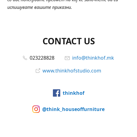
испишувате вашите приказни.
CONTACT US
023228828
info@thinkhof.mk
www.thinkhofstudio.com
thinkhof
@think_houseoffurniture