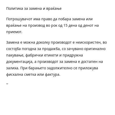
Политика за замена и враќање
Потрошувачот има право да побара замена или
враќање на производ во рок од 15 дена од денот на
приемот.
Замена е можна доколку производот е неискористен, во
состојба погодна за продажба, со зачувано оригинално
пакување, фабрички етикети и придружна
документација, а производот за замена е достапен на
залиха. При барањето задолжително се приложува
фискална сметка или фактура.
Трошоците за преземање и повторна испорака се на
товар на потрошувачот, освен доколку е испорачан
погрешен или неисправен производ.
Оштетен или погрешен производ