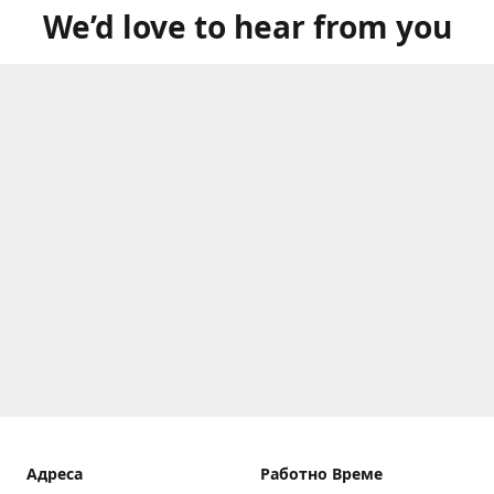
We’d love to hear from you
Aдреса
Работно Време