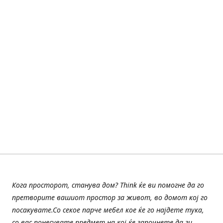
Кога просторот, станува дом? Think ќе ви помогне да го
претворите вашиот простор за живот, во домот кој го
посакувате.Со секое парче мебел кое ќе го најдете тука,
со вас понесувате предмет на кој ќе започнете да ги