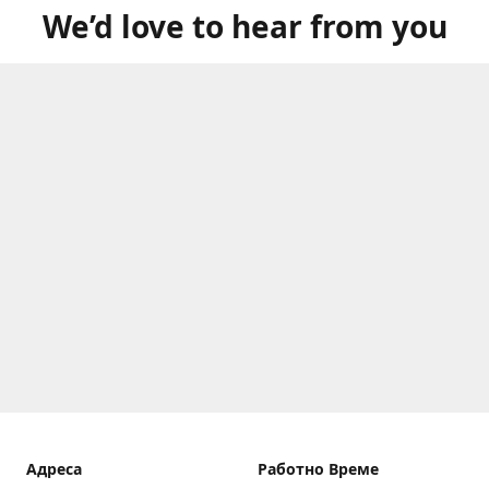
We’d love to hear from you
Aдреса
Работно Време