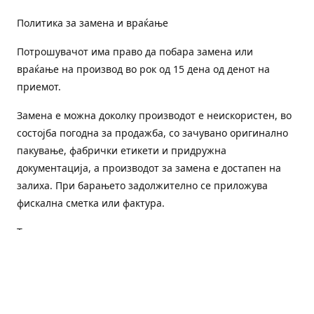
Политика за замена и враќање
Потрошувачот има право да побара замена или
враќање на производ во рок од 15 дена од денот на
приемот.
Замена е можна доколку производот е неискористен, во
состојба погодна за продажба, со зачувано оригинално
пакување, фабрички етикети и придружна
документација, а производот за замена е достапен на
залиха. При барањето задолжително се приложува
фискална сметка или фактура.
Трошоците за преземање и повторна испорака се на
товар на потрошувачот, освен доколку е испорачан
погрешен или неисправен производ.
Оштетен или погрешен производ