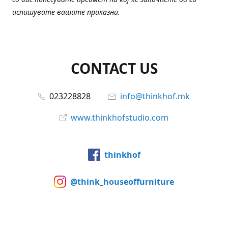
испишувате вашите приказни.
CONTACT US
023228828
info@thinkhof.mk
www.thinkhofstudio.com
thinkhof
@think_houseoffurniture