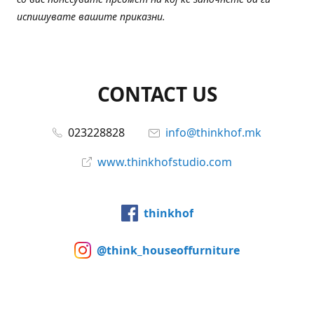
испишувате вашите приказни.
CONTACT US
023228828
info@thinkhof.mk
www.thinkhofstudio.com
thinkhof
@think_houseoffurniture