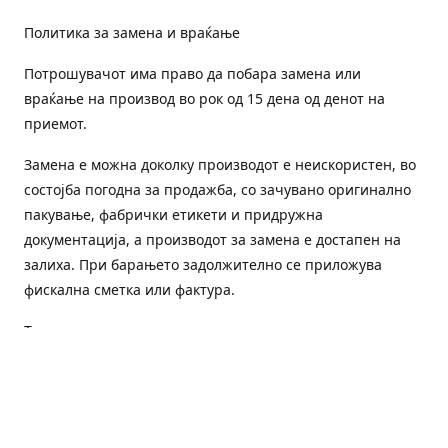
Политика за замена и враќање
Потрошувачот има право да побара замена или
враќање на производ во рок од 15 дена од денот на
приемот.
Замена е можна доколку производот е неискористен, во
состојба погодна за продажба, со зачувано оригинално
пакување, фабрички етикети и придружна
документација, а производот за замена е достапен на
залиха. При барањето задолжително се приложува
фискална сметка или фактура.
Трошоците за преземање и повторна испорака се на
товар на потрошувачот, освен доколку е испорачан
погрешен или неисправен производ.
Оштетен или погрешен производ