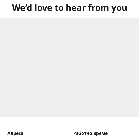
We’d love to hear from you
Aдреса
Работно Време