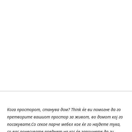
Кога просторот, станува дом? Think ќе ви помогне да го
претворите вашиот простор за живот, во домот кој го
посакувате.Со секое парче мебел кое ќе го најдете тука,
со вас понесувате предмет на кој ќе започнете да ги