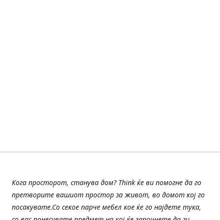
Кога просторот, станува дом? Think ќе ви помогне да го
претворите вашиот простор за живот, во домот кој го
посакувате.Со секое парче мебел кое ќе го најдете тука,
со вас понесувате предмет на кој ќе започнете да ги