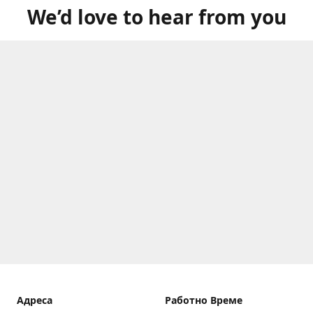
We’d love to hear from you
Aдреса
Работно Време