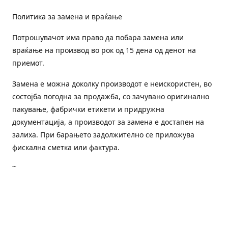
Политика за замена и враќање
Потрошувачот има право да побара замена или
враќање на производ во рок од 15 дена од денот на
приемот.
Замена е можна доколку производот е неискористен, во
состојба погодна за продажба, со зачувано оригинално
пакување, фабрички етикети и придружна
документација, а производот за замена е достапен на
залиха. При барањето задолжително се приложува
фискална сметка или фактура.
Трошоците за преземање и повторна испорака се на
товар на потрошувачот, освен доколку е испорачан
погрешен или неисправен производ.
Оштетен или погрешен производ