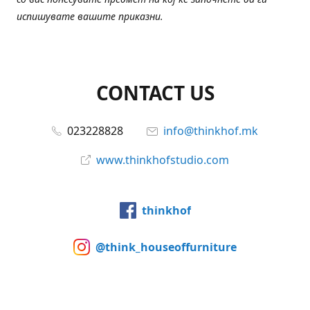
испишувате вашите приказни.
CONTACT US
023228828
info@thinkhof.mk
www.thinkhofstudio.com
thinkhof
@think_houseoffurniture