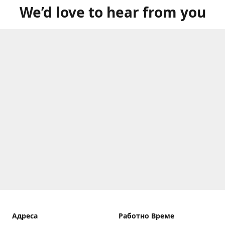
We’d love to hear from you
Aдреса
Работно Време