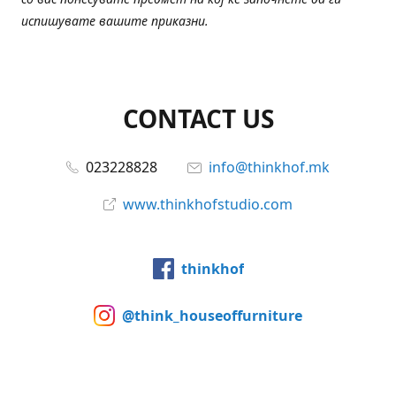
испишувате вашите приказни.
CONTACT US
023228828
info@thinkhof.mk
www.thinkhofstudio.com
thinkhof
@think_houseoffurniture