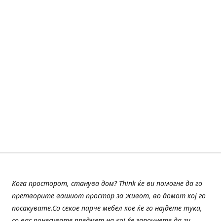
Кога просторот, станува дом? Think ќе ви помогне да го
претворите вашиот простор за живот, во домот кој го
посакувате.Со секое парче мебел кое ќе го најдете тука,
со вас понесувате предмет на кој ќе започнете да ги