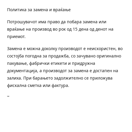
Политика за замена и враќање
Потрошувачот има право да побара замена или
враќање на производ во рок од 15 дена од денот на
приемот.
Замена е можна доколку производот е неискористен, во
состојба погодна за продажба, со зачувано оригинално
пакување, фабрички етикети и придружна
документација, а производот за замена е достапен на
залиха. При барањето задолжително се приложува
фискална сметка или фактура.
Трошоците за преземање и повторна испорака се на
товар на потрошувачот, освен доколку е испорачан
погрешен или неисправен производ.
Оштетен или погрешен производ