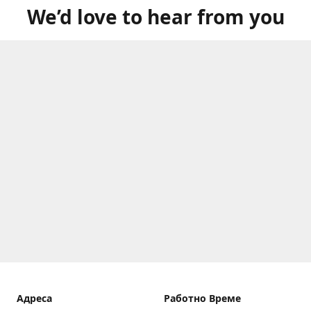
We’d love to hear from you
Aдреса
Работно Време