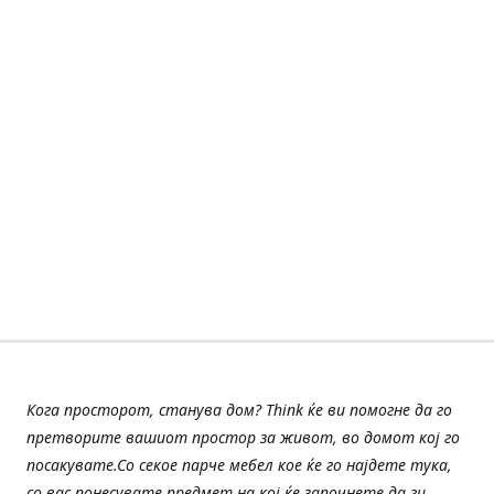
Кога просторот, станува дом? Think ќе ви помогне да го
претворите вашиот простор за живот, во домот кој го
посакувате.Со секое парче мебел кое ќе го најдете тука,
со вас понесувате предмет на кој ќе започнете да ги