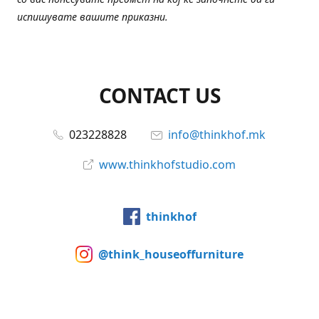
испишувате вашите приказни.
CONTACT US
023228828
info@thinkhof.mk
www.thinkhofstudio.com
thinkhof
@think_houseoffurniture