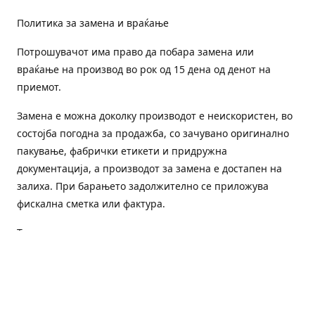
Политика за замена и враќање
Потрошувачот има право да побара замена или
враќање на производ во рок од 15 дена од денот на
приемот.
Замена е можна доколку производот е неискористен, во
состојба погодна за продажба, со зачувано оригинално
пакување, фабрички етикети и придружна
документација, а производот за замена е достапен на
залиха. При барањето задолжително се приложува
фискална сметка или фактура.
Трошоците за преземање и повторна испорака се на
товар на потрошувачот, освен доколку е испорачан
погрешен или неисправен производ.
Оштетен или погрешен производ