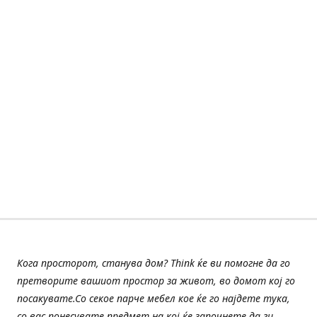
Кога просторот, станува дом? Think ќе ви помогне да го
претворите вашиот простор за живот, во домот кој го
посакувате.Со секое парче мебел кое ќе го најдете тука,
со вас понесувате предмет на кој ќе започнете да ги