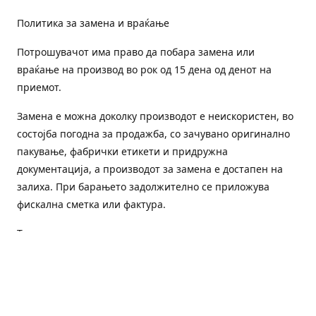
Политика за замена и враќање
Потрошувачот има право да побара замена или
враќање на производ во рок од 15 дена од денот на
приемот.
Замена е можна доколку производот е неискористен, во
состојба погодна за продажба, со зачувано оригинално
пакување, фабрички етикети и придружна
документација, а производот за замена е достапен на
залиха. При барањето задолжително се приложува
фискална сметка или фактура.
Трошоците за преземање и повторна испорака се на
товар на потрошувачот, освен доколку е испорачан
погрешен или неисправен производ.
Оштетен или погрешен производ