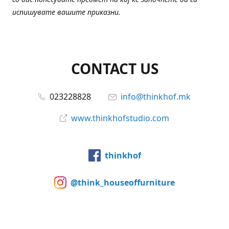
испишувате вашите приказни.
CONTACT US
023228828
info@thinkhof.mk
www.thinkhofstudio.com
thinkhof
@think_houseoffurniture