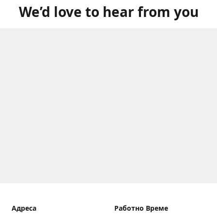
We’d love to hear from you
Aдреса
Работно Време