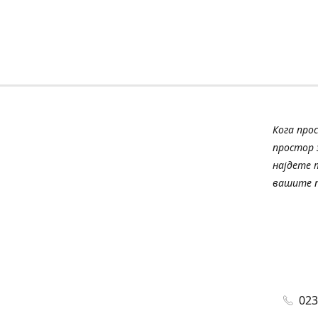
Кога про
простор з
најдете 
вашите п
023