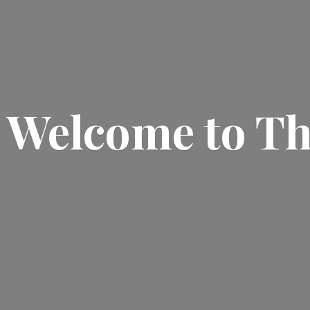
Welcome
to T