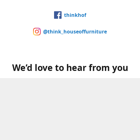
thinkhof
@think_houseoffurniture
We’d love to hear from you