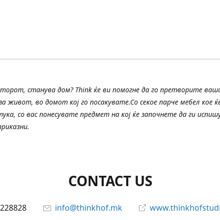
сторот, станува дом? Think ќе ви помогне да го претворите ва
а живот, во домот кој го посакувате.Со секое парче мебел кое ќе
тука, со вас понесувате предмет на кој ќе започнете да ги испи
риказни.
CONTACT US
228828
info@thinkhof.mk
www.thinkhofstud