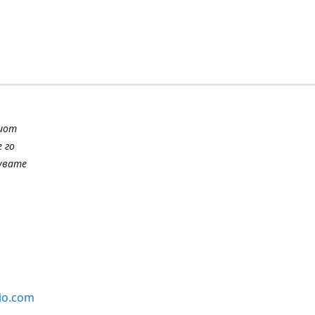
шиот
 го
шувате
io.com