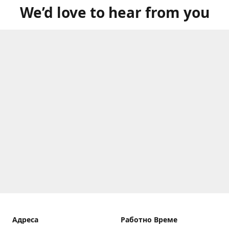
We’d love to hear from you
Aдреса
Работно Време