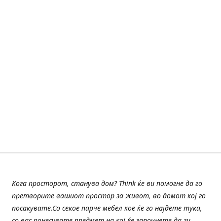
Кога просторот, станува дом? Think ќе ви помогне да го
претворите вашиот простор за живот, во домот кој го
посакувате.Со секое парче мебел кое ќе го најдете тука,
со вас понесувате предмет на кој ќе започнете да ги