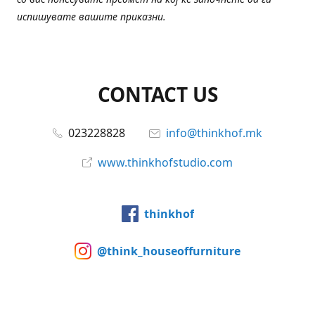
испишувате вашите приказни.
CONTACT US
023228828
info@thinkhof.mk
www.thinkhofstudio.com
thinkhof
@think_houseoffurniture