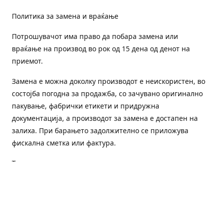
Политика за замена и враќање
Потрошувачот има право да побара замена или
враќање на производ во рок од 15 дена од денот на
приемот.
Замена е можна доколку производот е неискористен, во
состојба погодна за продажба, со зачувано оригинално
пакување, фабрички етикети и придружна
документација, а производот за замена е достапен на
залиха. При барањето задолжително се приложува
фискална сметка или фактура.
Трошоците за преземање и повторна испорака се на
товар на потрошувачот, освен доколку е испорачан
погрешен или неисправен производ.
Оштетен или погрешен производ