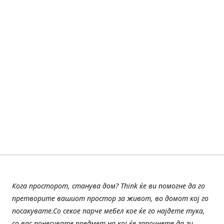
Кога просторот, станува дом? Think ќе ви помогне да го
претворите вашиот простор за живот, во домот кој го
посакувате.Со секое парче мебел кое ќе го најдете тука,
со вас понесувате предмет на кој ќе започнете да ги