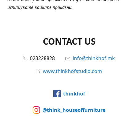
испишувате вашите приказни.
CONTACT US
023228828
info@thinkhof.mk
www.thinkhofstudio.com
thinkhof
@think_houseoffurniture