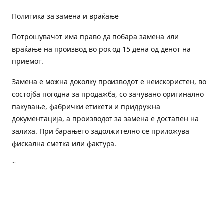
Политика за замена и враќање
Потрошувачот има право да побара замена или
враќање на производ во рок од 15 дена од денот на
приемот.
Замена е можна доколку производот е неискористен, во
состојба погодна за продажба, со зачувано оригинално
пакување, фабрички етикети и придружна
документација, а производот за замена е достапен на
залиха. При барањето задолжително се приложува
фискална сметка или фактура.
Трошоците за преземање и повторна испорака се на
товар на потрошувачот, освен доколку е испорачан
погрешен или неисправен производ.
Оштетен или погрешен производ