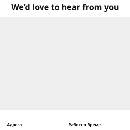
We’d love to hear from you
Aдреса
Работно Време