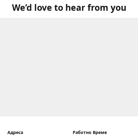
We’d love to hear from you
Aдреса
Работно Време