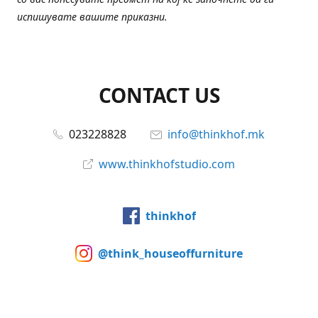
испишувате вашите приказни.
CONTACT US
023228828
info@thinkhof.mk
www.thinkhofstudio.com
thinkhof
@think_houseoffurniture