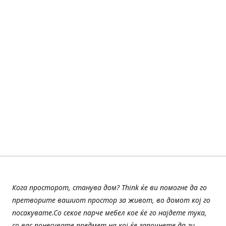
Кога просторот, станува дом? Think ќе ви помогне да го
претворите вашиот простор за живот, во домот кој го
посакувате.Со секое парче мебел кое ќе го најдете тука,
со вас понесувате предмет на кој ќе започнете да ги