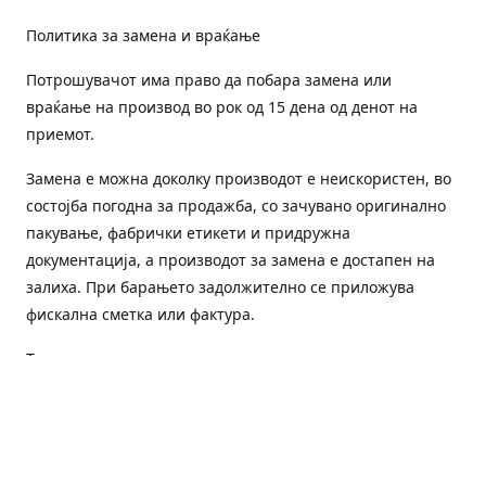
Политика за замена и враќање
Потрошувачот има право да побара замена или
враќање на производ во рок од 15 дена од денот на
приемот.
Замена е можна доколку производот е неискористен, во
состојба погодна за продажба, со зачувано оригинално
пакување, фабрички етикети и придружна
документација, а производот за замена е достапен на
залиха. При барањето задолжително се приложува
фискална сметка или фактура.
Трошоците за преземање и повторна испорака се на
товар на потрошувачот, освен доколку е испорачан
погрешен или неисправен производ.
Оштетен или погрешен производ