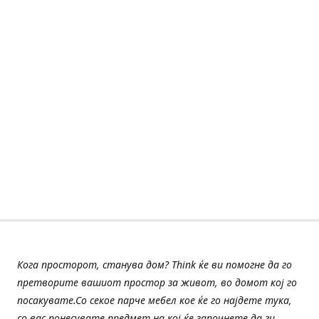
Кога просторот, станува дом? Think ќе ви помогне да го
претворите вашиот простор за живот, во домот кој го
посакувате.Со секое парче мебел кое ќе го најдете тука,
со вас понесувате предмет на кој ќе започнете да ги