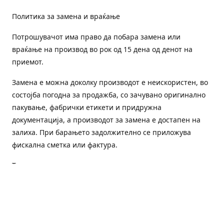
Политика за замена и враќање
Потрошувачот има право да побара замена или
враќање на производ во рок од 15 дена од денот на
приемот.
Замена е можна доколку производот е неискористен, во
состојба погодна за продажба, со зачувано оригинално
пакување, фабрички етикети и придружна
документација, а производот за замена е достапен на
залиха. При барањето задолжително се приложува
фискална сметка или фактура.
Трошоците за преземање и повторна испорака се на
товар на потрошувачот, освен доколку е испорачан
погрешен или неисправен производ.
Оштетен или погрешен производ