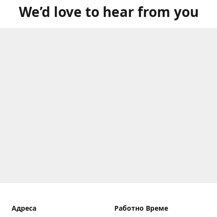
We’d love to hear from you
Aдреса
Работно Време