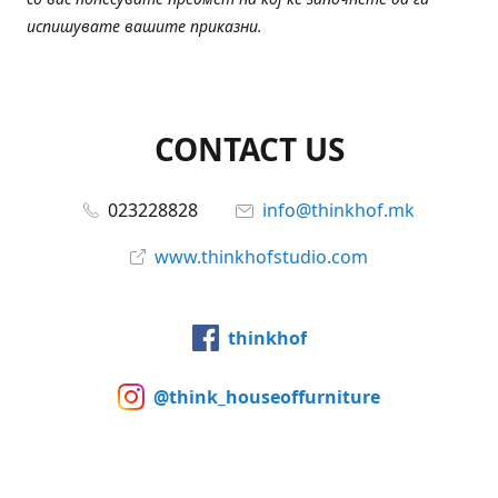
испишувате вашите приказни.
CONTACT US
023228828
info@thinkhof.mk
www.thinkhofstudio.com
thinkhof
@think_houseoffurniture