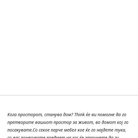
Кога просторот, станува дом? Think ќе ви помогне да го
претворите вашиот простор за живот, во домот кој го
посакувате.Со секое парче мебел кое ќе го најдете тука,
со вас понесувате предмет на кој ќе започнете да ги