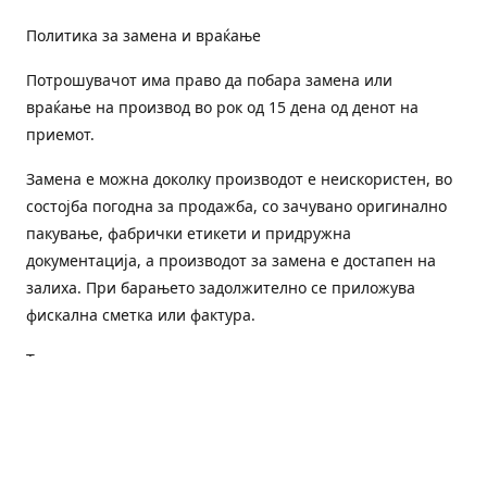
Политика за замена и враќање
Потрошувачот има право да побара замена или
враќање на производ во рок од 15 дена од денот на
приемот.
Замена е можна доколку производот е неискористен, во
состојба погодна за продажба, со зачувано оригинално
пакување, фабрички етикети и придружна
документација, а производот за замена е достапен на
залиха. При барањето задолжително се приложува
фискална сметка или фактура.
Трошоците за преземање и повторна испорака се на
товар на потрошувачот, освен доколку е испорачан
погрешен или неисправен производ.
Оштетен или погрешен производ