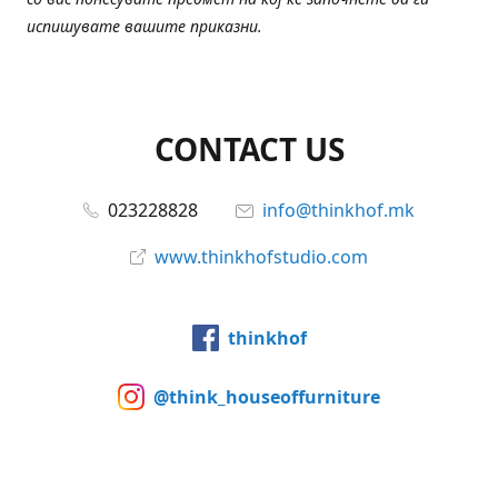
испишувате вашите приказни.
CONTACT US
023228828
info@thinkhof.mk
www.thinkhofstudio.com
thinkhof
@think_houseoffurniture