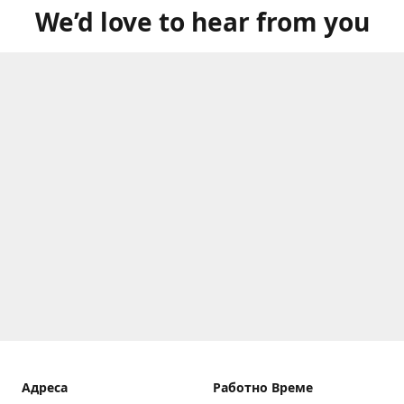
We’d love to hear from you
Aдреса
Работно Време