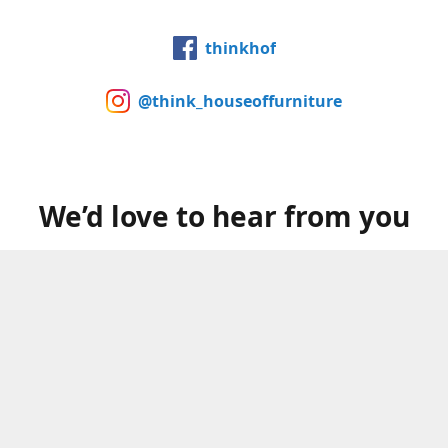
thinkhof
@think_houseoffurniture
We’d love to hear from you