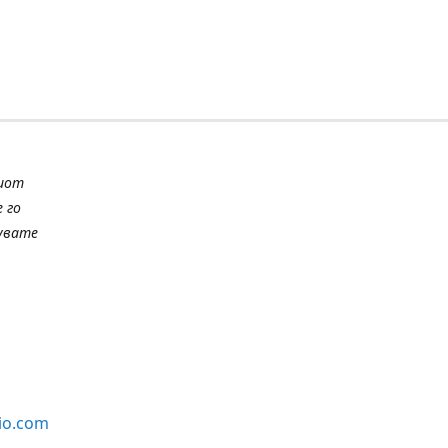
шиот
 го
шувате
io.com