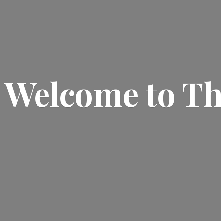
Welcome
to T