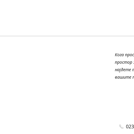
Кога про
простор з
најдете 
вашите п
023