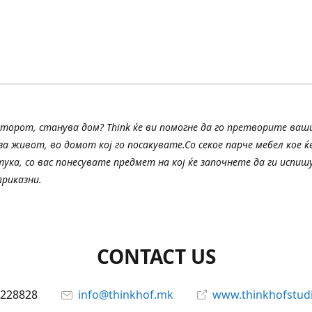
сторот, станува дом? Think ќе ви помогне да го претворите ва
а живот, во домот кој го посакувате.Со секое парче мебел кое ќе
тука, со вас понесувате предмет на кој ќе започнете да ги испи
риказни.
CONTACT US
228828
info@thinkhof.mk
www.thinkhofstud