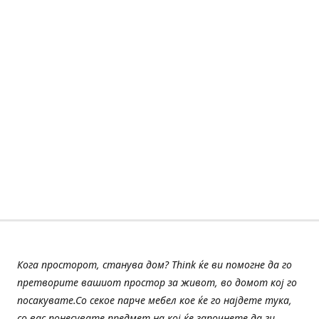
Кога просторот, станува дом? Think ќе ви помогне да го
претворите вашиот простор за живот, во домот кој го
посакувате.Со секое парче мебел кое ќе го најдете тука,
со вас понесувате предмет на кој ќе започнете да ги