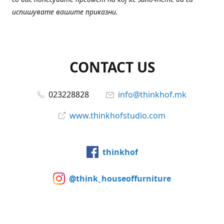
испишувате вашите приказни.
CONTACT US
023228828
info@thinkhof.mk
www.thinkhofstudio.com
thinkhof
@think_houseoffurniture