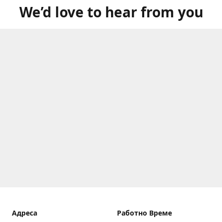
We’d love to hear from you
Aдреса
Работно Време