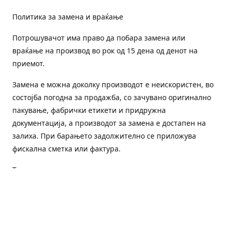
Политика за замена и враќање
Потрошувачот има право да побара замена или
враќање на производ во рок од 15 дена од денот на
приемот.
Замена е можна доколку производот е неискористен, во
состојба погодна за продажба, со зачувано оригинално
пакување, фабрички етикети и придружна
документација, а производот за замена е достапен на
залиха. При барањето задолжително се приложува
фискална сметка или фактура.
Трошоците за преземање и повторна испорака се на
товар на потрошувачот, освен доколку е испорачан
погрешен или неисправен производ.
Оштетен или погрешен производ