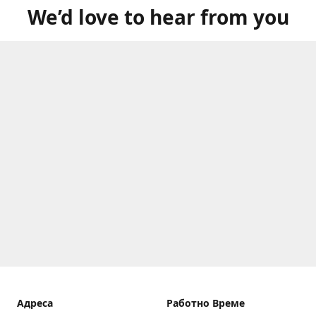
We’d love to hear from you
Aдреса
Работно Време