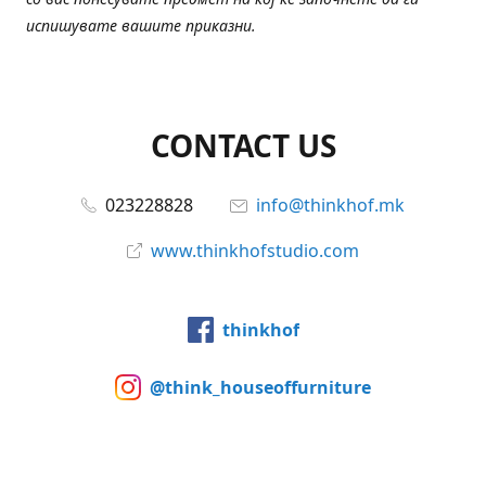
испишувате вашите приказни.
CONTACT US
023228828
info@thinkhof.mk
www.thinkhofstudio.com
thinkhof
@think_houseoffurniture