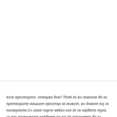
Кога просторот, станува дом? Think ќе ви помогне да го
претворите вашиот простор за живот, во домот кој го
посакувате.Со секое парче мебел кое ќе го најдете тука,
со вас понесувате предмет на кој ќе започнете да ги