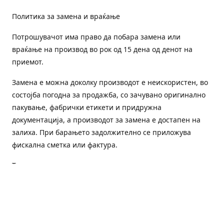
Политика за замена и враќање
Потрошувачот има право да побара замена или
враќање на производ во рок од 15 дена од денот на
приемот.
Замена е можна доколку производот е неискористен, во
состојба погодна за продажба, со зачувано оригинално
пакување, фабрички етикети и придружна
документација, а производот за замена е достапен на
залиха. При барањето задолжително се приложува
фискална сметка или фактура.
Трошоците за преземање и повторна испорака се на
товар на потрошувачот, освен доколку е испорачан
погрешен или неисправен производ.
Оштетен или погрешен производ