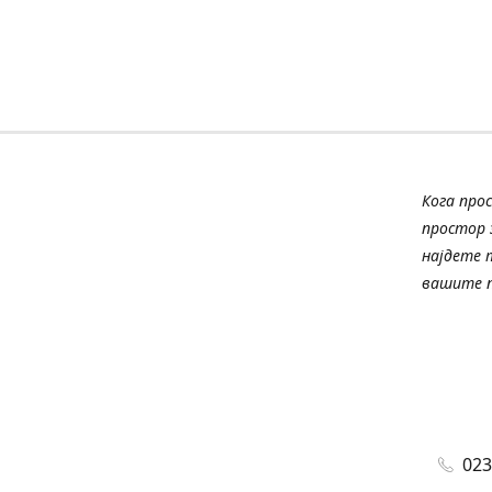
Кога про
простор з
најдете 
вашите п
023