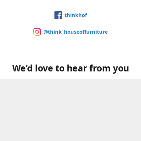
thinkhof
@think_houseoffurniture
We’d love to hear from you