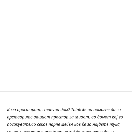
Кога просторот, станува дом? Think ќе ви помогне да го
претворите вашиот простор за живот, во домот кој го
посакувате.Со секое парче мебел кое ќе го најдете тука,
со вас понесувате предмет на кој ќе започнете да ги