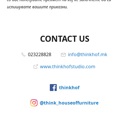
испишувате вашите приказни.
CONTACT US
023228828
info@thinkhof.mk
www.thinkhofstudio.com
thinkhof
@think_houseoffurniture