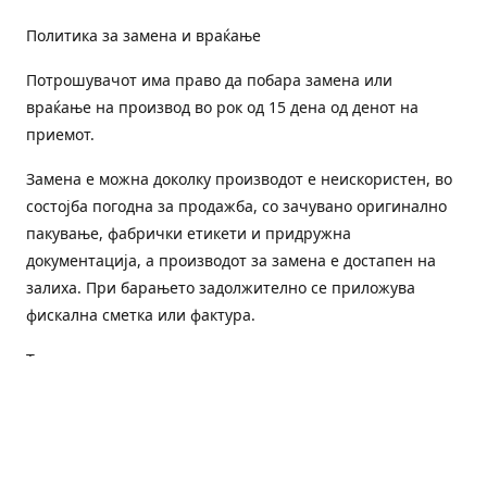
Политика за замена и враќање
Потрошувачот има право да побара замена или
враќање на производ во рок од 15 дена од денот на
приемот.
Замена е можна доколку производот е неискористен, во
состојба погодна за продажба, со зачувано оригинално
пакување, фабрички етикети и придружна
документација, а производот за замена е достапен на
залиха. При барањето задолжително се приложува
фискална сметка или фактура.
Трошоците за преземање и повторна испорака се на
товар на потрошувачот, освен доколку е испорачан
погрешен или неисправен производ.
Оштетен или погрешен производ