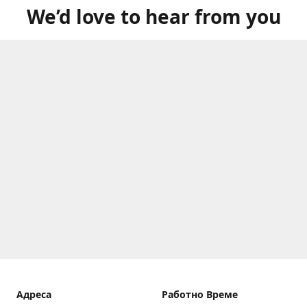
We’d love to hear from you
Aдреса
Работно Време