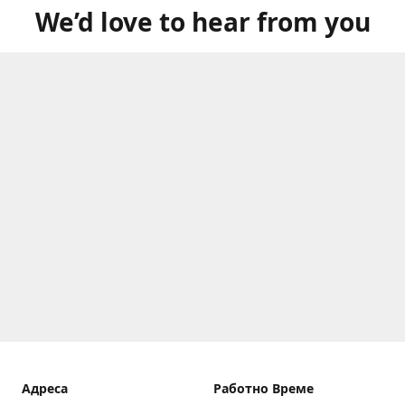
We’d love to hear from you
Aдреса
Работно Време