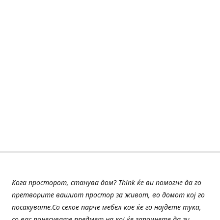
Кога просторот, станува дом? Think ќе ви помогне да го
претворите вашиот простор за живот, во домот кој го
посакувате.Со секое парче мебел кое ќе го најдете тука,
со вас понесувате предмет на кој ќе започнете да ги