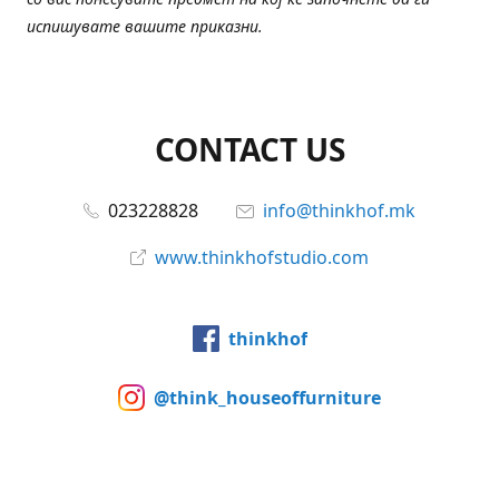
испишувате вашите приказни.
CONTACT US
023228828
info@thinkhof.mk
www.thinkhofstudio.com
thinkhof
@think_houseoffurniture