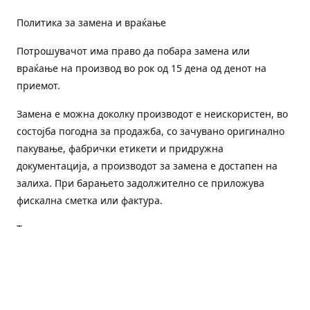
Политика за замена и враќање
Потрошувачот има право да побара замена или
враќање на производ во рок од 15 дена од денот на
приемот.
Замена е можна доколку производот е неискористен, во
состојба погодна за продажба, со зачувано оригинално
пакување, фабрички етикети и придружна
документација, а производот за замена е достапен на
залиха. При барањето задолжително се приложува
фискална сметка или фактура.
Трошоците за преземање и повторна испорака се на
товар на потрошувачот, освен доколку е испорачан
погрешен или неисправен производ.
Оштетен или погрешен производ