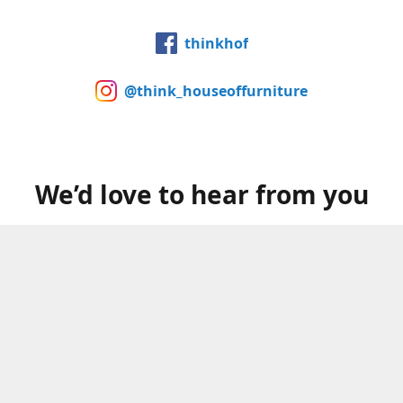
thinkhof
@think_houseoffurniture
We’d love to hear from you