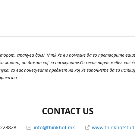
сторот, станува дом? Think ќе ви помогне да го претворите ва
а живот, во домот кој го посакувате.Со секое парче мебел кое ќе
тука, со вас понесувате предмет на кој ќе започнете да ги испи
риказни.
CONTACT US
228828
info@thinkhof.mk
www.thinkhofstud