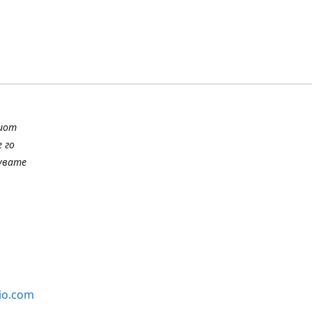
шиот
 го
шувате
io.com