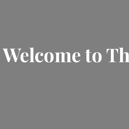
Welcome
to T