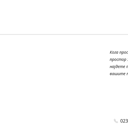
Кога про
простор з
најдете 
вашите п
023