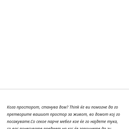
Кога просторот, станува дом? Think ќе ви помогне да го
претворите вашиот простор за живот, во домот кој го
посакувате.Со секое парче мебел кое ќе го најдете тука,
со вас понесувате предмет на кој ќе започнете да ги