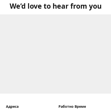
We’d love to hear from you
Aдреса
Работно Време