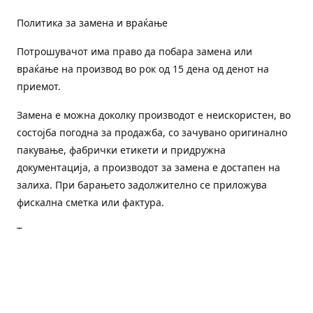
Политика за замена и враќање
Потрошувачот има право да побара замена или
враќање на производ во рок од 15 дена од денот на
приемот.
Замена е можна доколку производот е неискористен, во
состојба погодна за продажба, со зачувано оригинално
пакување, фабрички етикети и придружна
документација, а производот за замена е достапен на
залиха. При барањето задолжително се приложува
фискална сметка или фактура.
Трошоците за преземање и повторна испорака се на
товар на потрошувачот, освен доколку е испорачан
погрешен или неисправен производ.
Оштетен или погрешен производ