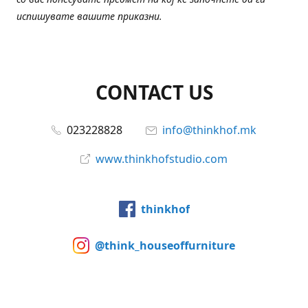
испишувате вашите приказни.
CONTACT US
023228828
info@thinkhof.mk
www.thinkhofstudio.com
thinkhof
@think_houseoffurniture