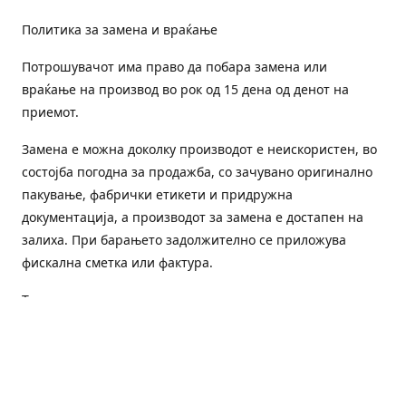
Политика за замена и враќање
Потрошувачот има право да побара замена или
враќање на производ во рок од 15 дена од денот на
приемот.
Замена е можна доколку производот е неискористен, во
состојба погодна за продажба, со зачувано оригинално
пакување, фабрички етикети и придружна
документација, а производот за замена е достапен на
залиха. При барањето задолжително се приложува
фискална сметка или фактура.
Трошоците за преземање и повторна испорака се на
товар на потрошувачот, освен доколку е испорачан
погрешен или неисправен производ.
Оштетен или погрешен производ