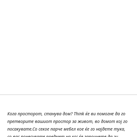
Кога просторот, станува дом? Think ќе ви помогне да го
претворите вашиот простор за живот, во домот кој го
посакувате.Со секое парче мебел кое ќе го најдете тука,
со вас понесувате предмет на кој ќе започнете да ги