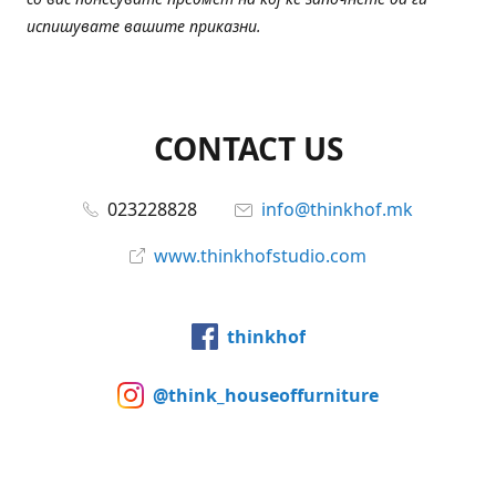
испишувате вашите приказни.
CONTACT US
023228828
info@thinkhof.mk
www.thinkhofstudio.com
thinkhof
@think_houseoffurniture