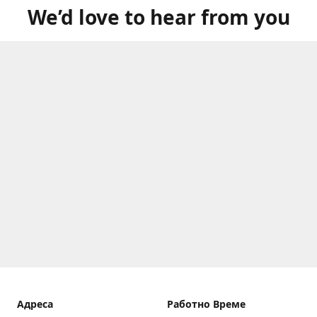
We’d love to hear from you
Aдреса
Работно Време