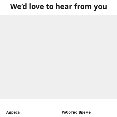
We’d love to hear from you
Aдреса
Работно Време