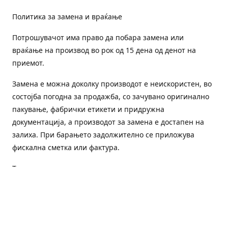
Политика за замена и враќање
Потрошувачот има право да побара замена или
враќање на производ во рок од 15 дена од денот на
приемот.
Замена е можна доколку производот е неискористен, во
состојба погодна за продажба, со зачувано оригинално
пакување, фабрички етикети и придружна
документација, а производот за замена е достапен на
залиха. При барањето задолжително се приложува
фискална сметка или фактура.
Трошоците за преземање и повторна испорака се на
товар на потрошувачот, освен доколку е испорачан
погрешен или неисправен производ.
Оштетен или погрешен производ