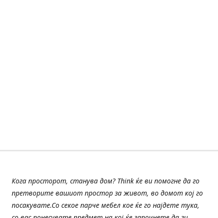
Кога просторот, станува дом? Think ќе ви помогне да го
претворите вашиот простор за живот, во домот кој го
посакувате.Со секое парче мебел кое ќе го најдете тука,
со вас понесувате предмет на кој ќе започнете да ги