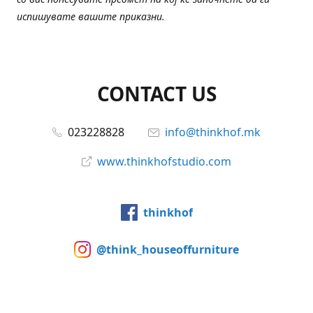
испишувате вашите приказни.
CONTACT US
023228828
info@thinkhof.mk
www.thinkhofstudio.com
thinkhof
@think_houseoffurniture