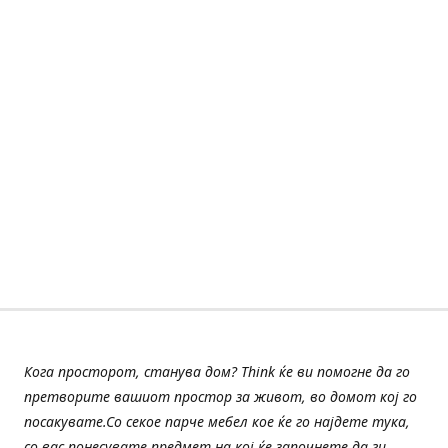
Кога просторот, станува дом? Think ќе ви помогне да го
претворите вашиот простор за живот, во домот кој го
посакувате.Со секое парче мебел кое ќе го најдете тука,
со вас понесувате предмет на кој ќе започнете да ги