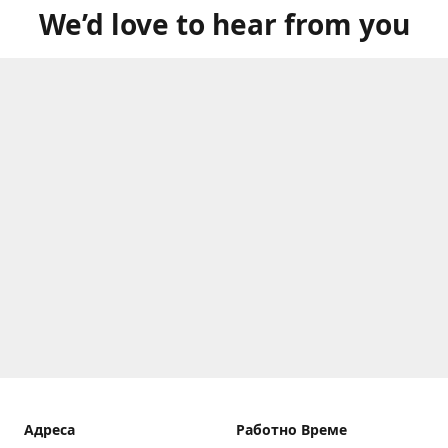
We’d love to hear from you
Aдреса
Работно Време