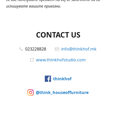
испишувате вашите приказни.
CONTACT US
023228828
info@thinkhof.mk
www.thinkhofstudio.com
thinkhof
@think_houseoffurniture