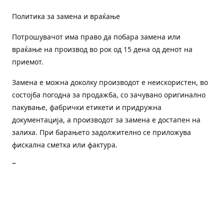
Политика за замена и враќање
Потрошувачот има право да побара замена или
враќање на производ во рок од 15 дена од денот на
приемот.
Замена е можна доколку производот е неискористен, во
состојба погодна за продажба, со зачувано оригинално
пакување, фабрички етикети и придружна
документација, а производот за замена е достапен на
залиха. При барањето задолжително се приложува
фискална сметка или фактура.
Трошоците за преземање и повторна испорака се на
товар на потрошувачот, освен доколку е испорачан
погрешен или неисправен производ.
Оштетен или погрешен производ