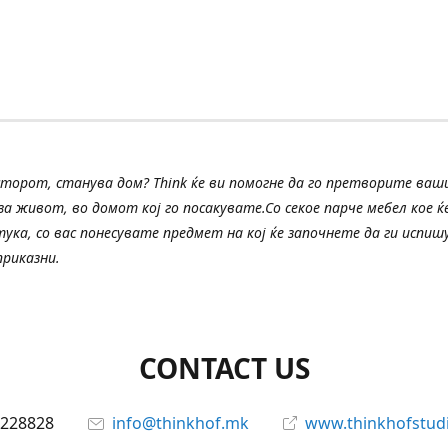
сторот, станува дом? Think ќе ви помогне да го претворите ва
а живот, во домот кој го посакувате.Со секое парче мебел кое ќе
тука, со вас понесувате предмет на кој ќе започнете да ги испи
риказни.
CONTACT US
228828
info@thinkhof.mk
www.thinkhofstud