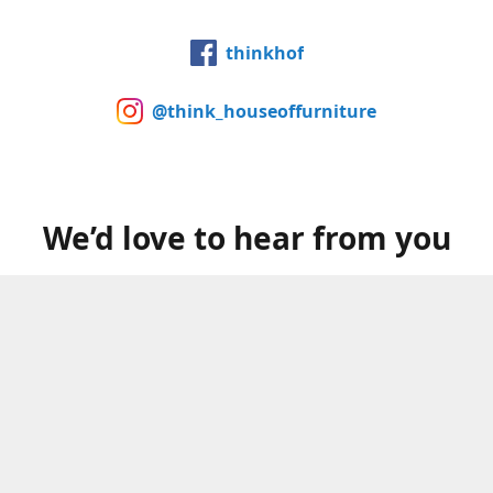
thinkhof
@think_houseoffurniture
We’d love to hear from you