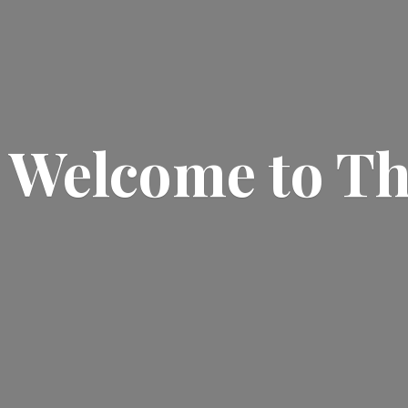
Welcome
to T