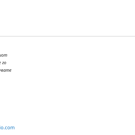
шиот
 го
шувате
io.com