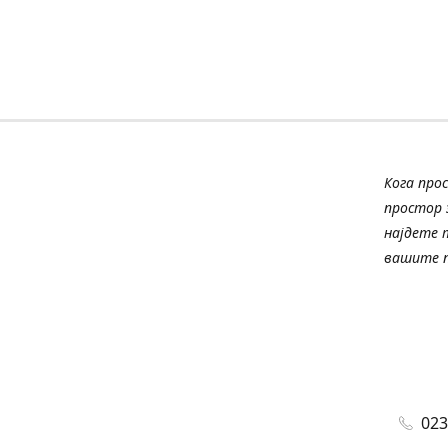
Кога про
простор з
најдете 
вашите п
023