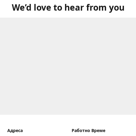
We’d love to hear from you
Aдреса
Работно Време