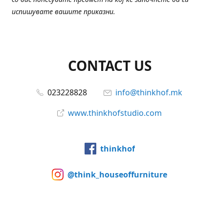
испишувате вашите приказни.
CONTACT US
023228828
info@thinkhof.mk
www.thinkhofstudio.com
thinkhof
@think_houseoffurniture