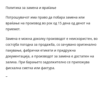
Политика за замена и враќање
Потрошувачот има право да побара замена или
враќање на производ во рок од 15 дена од денот на
приемот.
Замена е можна доколку производот е неискористен, во
состојба погодна за продажба, со зачувано оригинално
пакување, фабрички етикети и придружна
документација, а производот за замена е достапен на
залиха. При барањето задолжително се приложува
фискална сметка или фактура.
Трошоците за преземање и повторна испорака се на
товар на потрошувачот, освен доколку е испорачан
погрешен или неисправен производ.
Оштетен или погрешен производ