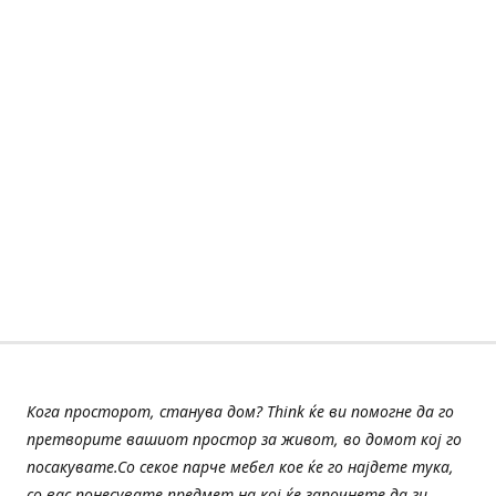
Кога просторот, станува дом? Think ќе ви помогне да го
претворите вашиот простор за живот, во домот кој го
посакувате.Со секое парче мебел кое ќе го најдете тука,
со вас понесувате предмет на кој ќе започнете да ги