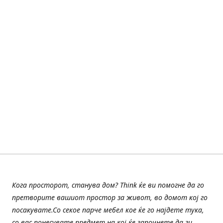
Кога просторот, станува дом? Think ќе ви помогне да го
претворите вашиот простор за живот, во домот кој го
посакувате.Со секое парче мебел кое ќе го најдете тука,
со вас понесувате предмет на кој ќе започнете да ги