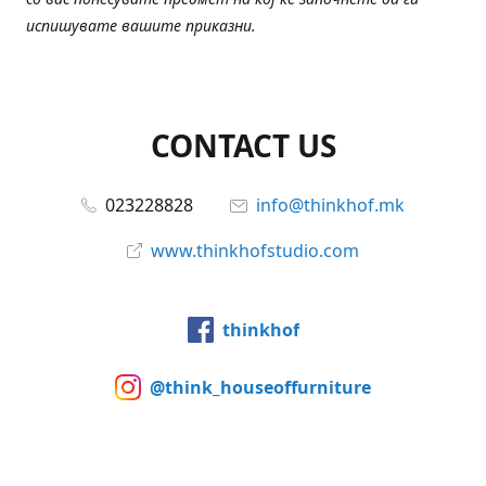
испишувате вашите приказни.
CONTACT US
023228828
info@thinkhof.mk
www.thinkhofstudio.com
thinkhof
@think_houseoffurniture