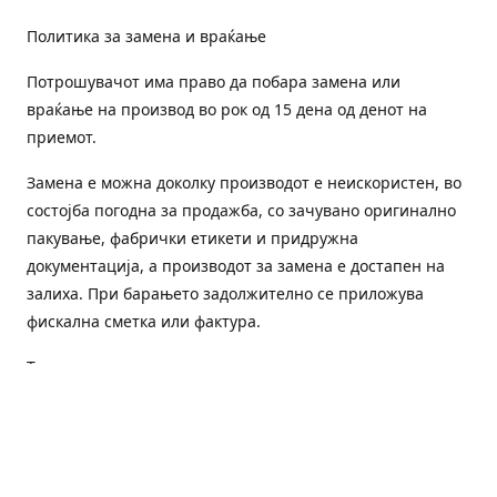
Политика за замена и враќање
Потрошувачот има право да побара замена или
враќање на производ во рок од 15 дена од денот на
приемот.
Замена е можна доколку производот е неискористен, во
состојба погодна за продажба, со зачувано оригинално
пакување, фабрички етикети и придружна
документација, а производот за замена е достапен на
залиха. При барањето задолжително се приложува
фискална сметка или фактура.
Трошоците за преземање и повторна испорака се на
товар на потрошувачот, освен доколку е испорачан
погрешен или неисправен производ.
Оштетен или погрешен производ