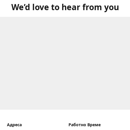
We’d love to hear from you
Aдреса
Работно Време