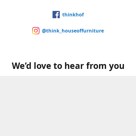
thinkhof
@think_houseoffurniture
We’d love to hear from you