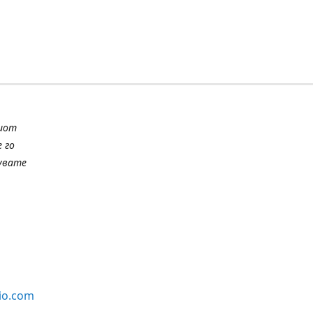
шиот
 го
шувате
io.com