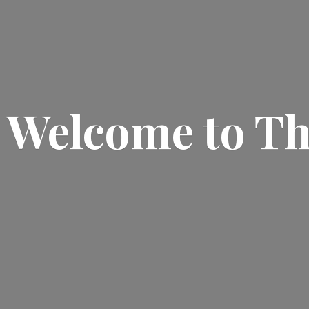
Welcome
to T