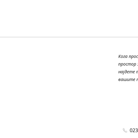
Кога про
простор з
најдете 
вашите п
023