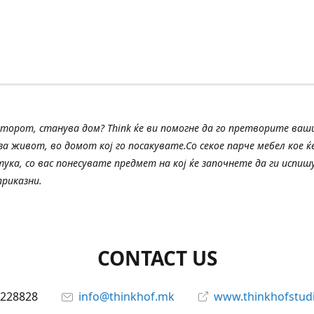
сторот, станува дом? Think ќе ви помогне да го претворите ва
а живот, во домот кој го посакувате.Со секое парче мебел кое ќе
тука, со вас понесувате предмет на кој ќе започнете да ги испи
риказни.
CONTACT US
228828
info@thinkhof.mk
www.thinkhofstud