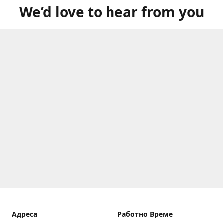
We’d love to hear from you
Aдреса
Работно Време