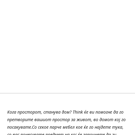
Кога просторот, станува дом? Think ќе ви помогне да го
претворите вашиот простор за живот, во домот кој го
посакувате.Со секое парче мебел кое ќе го најдете тука,
со вас понесувате предмет на кој ќе започнете да ги