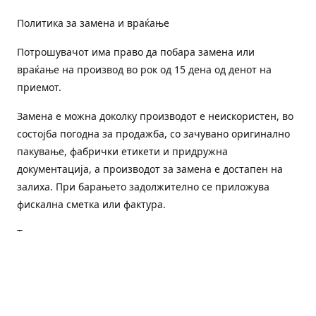
Политика за замена и враќање
Потрошувачот има право да побара замена или
враќање на производ во рок од 15 дена од денот на
приемот.
Замена е можна доколку производот е неискористен, во
состојба погодна за продажба, со зачувано оригинално
пакување, фабрички етикети и придружна
документација, а производот за замена е достапен на
залиха. При барањето задолжително се приложува
фискална сметка или фактура.
Трошоците за преземање и повторна испорака се на
товар на потрошувачот, освен доколку е испорачан
погрешен или неисправен производ.
Оштетен или погрешен производ