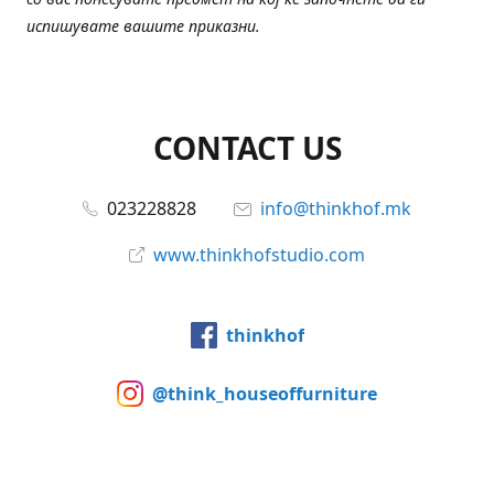
испишувате вашите приказни.
CONTACT US
023228828
info@thinkhof.mk
www.thinkhofstudio.com
thinkhof
@think_houseoffurniture