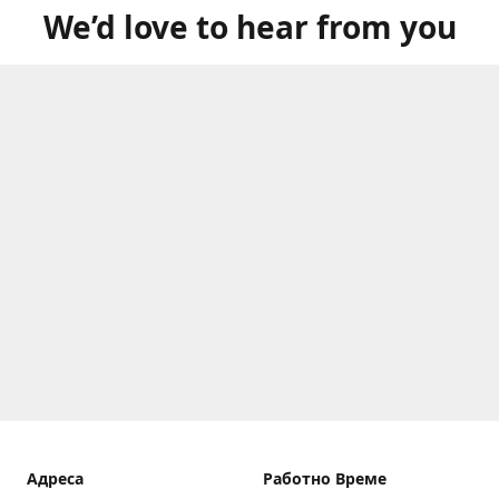
We’d love to hear from you
Aдреса
Работно Време