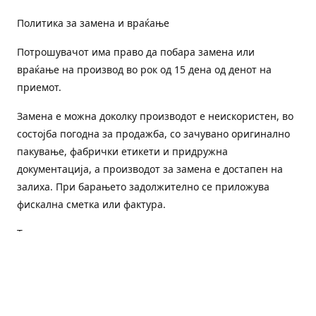
Политика за замена и враќање
Потрошувачот има право да побара замена или
враќање на производ во рок од 15 дена од денот на
приемот.
Замена е можна доколку производот е неискористен, во
состојба погодна за продажба, со зачувано оригинално
пакување, фабрички етикети и придружна
документација, а производот за замена е достапен на
залиха. При барањето задолжително се приложува
фискална сметка или фактура.
Трошоците за преземање и повторна испорака се на
товар на потрошувачот, освен доколку е испорачан
погрешен или неисправен производ.
Оштетен или погрешен производ