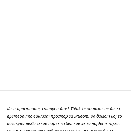
Кога просторот, станува дом? Think ќе ви помогне да го
претворите вашиот простор за живот, во домот кој го
посакувате.Со секое парче мебел кое ќе го најдете тука,
со вас понесувате предмет на кој ќе започнете да ги