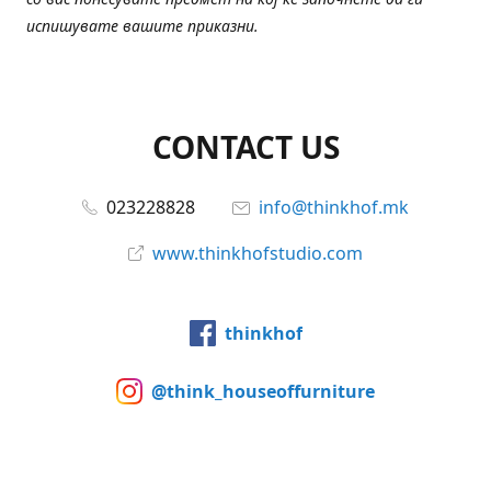
испишувате вашите приказни.
CONTACT US
023228828
info@thinkhof.mk
www.thinkhofstudio.com
thinkhof
@think_houseoffurniture