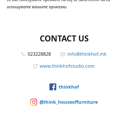
испишувате вашите приказни.
CONTACT US
023228828
info@thinkhof.mk
www.thinkhofstudio.com
thinkhof
@think_houseoffurniture