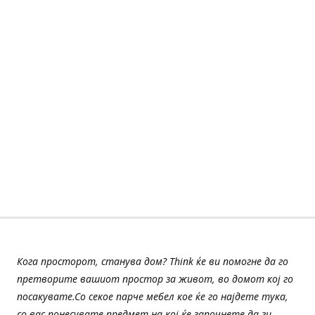
Кога просторот, станува дом? Think ќе ви помогне да го
претворите вашиот простор за живот, во домот кој го
посакувате.Со секое парче мебел кое ќе го најдете тука,
со вас понесувате предмет на кој ќе започнете да ги