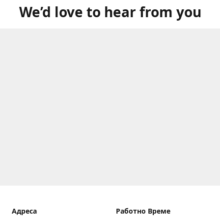
We’d love to hear from you
Aдреса
Работно Време