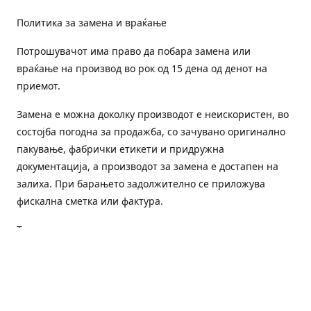
Политика за замена и враќање
Потрошувачот има право да побара замена или
враќање на производ во рок од 15 дена од денот на
приемот.
Замена е можна доколку производот е неискористен, во
состојба погодна за продажба, со зачувано оригинално
пакување, фабрички етикети и придружна
документација, а производот за замена е достапен на
залиха. При барањето задолжително се приложува
фискална сметка или фактура.
Трошоците за преземање и повторна испорака се на
товар на потрошувачот, освен доколку е испорачан
погрешен или неисправен производ.
Оштетен или погрешен производ